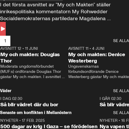
I det första avsnittet av ”My och Makten” ställer 
inrikespolitiska kommentatorn My Rohwedder 
Socialdemokraternas partiledare Magdalena 
Andersson till svars.
1
SE ALLA
AVSNITT 12
•
11 JUNI
26:27
AVSNITT 11
•
4 JUNI
2
My och makten: Douglas
My och makten: Denice
Thor
Westerberg
Moderata ungdomsförbundet 
Ungsvenskarnas 
(MUF:s) ordförande Douglas Thor 
förbundsordförande Denice 
gästar My och makten. I avsnittet 
Westerberg gästar My och makten.
diskuteras tonårsutvisningarna och 
avsnittet diskuteras migrationsfrå
hur Moderaterna ska locka väljare till 
och hur SD ska locka kvinnliga 
Väder
SE ALLA
valet i höst. 
väljare. 
I DAG 02:30
1:06
I GÅR 02:30
Så blir vädret där du bor
Så blir vädr
Senaste om konflikten i Mellanöstern
SE ALLA
NYHETER
•
17 FEB. 2025
0:45
NYHETER
•
16 F
500 dagar av krig i Gaza – se förödelsen
Nya vapen ti