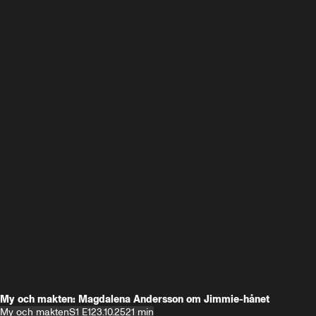
My och makten: Magdalena Andersson om Jimmie-hånet
My och makten
S1 E1
23.10.25
21 min