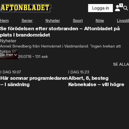
Logga in
Hem
Serier
Nyheter
Sport
Nöje
Livsstil
Se förödelsen efter storbranden – Aftonbladet på
plats i brandområdet
Nyheter
Anneli Smedberg från Hemvärnet i Västmanland: ”Ingen tvekan att 
hjälpa till”
Se mer
Nyheter
•
26.07.18
•
131 sek
SE ALLA
I DAG 19:07
0:45
I DAG 15:23
Här somnar programledaren
Albert, 8, besteg
– i sändning
Kebnekaise – vill högre