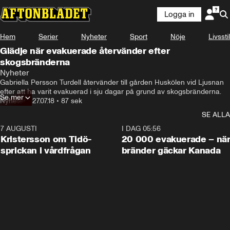
Logga in
Hem
Serier
Nyheter
Sport
Nöje
Livsstil
Glädje när evakuerade återvänder efter
skogsbränderna
Nyheter
Gabriella Persson Turdell återvänder till gården Huskölen vid Ljusnan 
efter att ha varit evakuerad i sju dagar på grund av skogsbränderna.
Se mer
Nyheter
•
27.07.18
•
87 sek
SE ALLA
7 AUGUSTI
0:42
I DAG 05:56
Kristersson om Tidö-
20 000 evakuerade – nä
sprickan i vårdfrågan
bränder gäckar Kanada