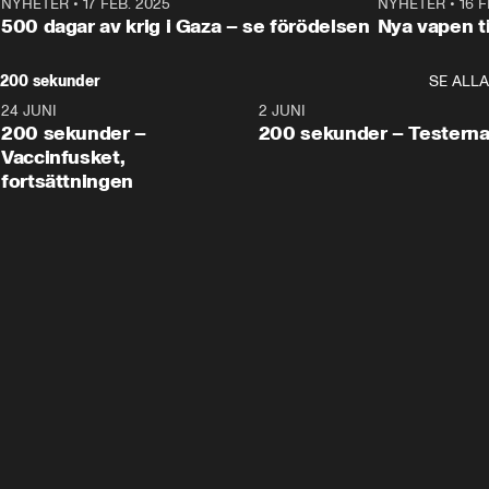
NYHETER
•
17 FEB. 2025
0:45
NYHETER
•
16 F
500 dagar av krig i Gaza – se förödelsen
Nya vapen ti
200 sekunder
SE ALLA
24 JUNI
5:00
2 JUNI
200 sekunder –
200 sekunder – Testern
Vaccinfusket,
fortsättningen