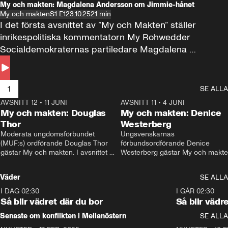
My och makten: Magdalena Andersson om Jimmie-hånet
My och makten
S1 E1
23.10.25
21 min
I det första avsnittet av ”My och Makten” ställer 
inrikespolitiska kommentatorn My Rohwedder 
Socialdemokraternas partiledare Magdalena 
Andersson till svars.
1
SE ALLA
AVSNITT 12
•
11 JUNI
26:27
AVSNITT 11
•
4 JUNI
2
My och makten: Douglas
My och makten: Denice
Thor
Westerberg
Moderata ungdomsförbundet 
Ungsvenskarnas 
(MUF:s) ordförande Douglas Thor 
förbundsordförande Denice 
gästar My och makten. I avsnittet 
Westerberg gästar My och makten.
diskuteras tonårsutvisningarna och 
avsnittet diskuteras migrationsfrå
hur Moderaterna ska locka väljare till 
och hur SD ska locka kvinnliga 
Väder
SE ALLA
valet i höst. 
väljare. 
I DAG 02:30
1:06
I GÅR 02:30
Så blir vädret där du bor
Så blir vädr
Senaste om konflikten i Mellanöstern
SE ALLA