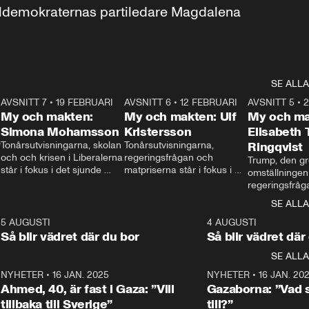
aldemokraternas partiledare Magdalena 
SE ALLA
7
AVSNITT 7
•
19 FEBRUARI
24:30
AVSNITT 6
•
12 FEBRUARI
27:30
AVSNITT 5
•
My och makten:
My och makten: Ulf
My och ma
Simona Mohamsson
Kristersson
Elisabeth
 
Tonårsutvisningarna, skolan 
Tonårsutvisningarna, 
Ringqvist
och och krisen i Liberalerna 
regeringsfrågan och 
Trump, den gr
står i fokus i det sjunde 
matpriserna står i fokus i 
omställningen
avsnittet av ”My och 
det sjätte avsnittet av ”My 
regeringsfråga
makten”. Se när 
och makten”. Se när 
centrum i det 
SE ALLA
Aftonbladets inrikespolitiska 
Aftonbladets inrikespolitiska 
avsnittet av ”
kommentator My 
kommentator My 
6
5 AUGUSTI
1:06
4 AUGUSTI
Makten”. Se nä
Rohwedder ställer 
Rohwedder ställer 
Så blir vädret där du bor
Så blir vädret där
Aftonbladets in
utbildnings- och 
statsminister Ulf Kristersson 
kommentator 
SE ALLA
integrationsminister Simona 
till svars.
Rohwedder stäl
Mohamsson till svars.
Centerpartiets
2
NYHETER
•
16 JAN. 2025
1:01
NYHETER
•
16 JAN. 20
Thand Ring till
Ahmed, 40, är fast i Gaza: ”Vill
Gazaborna: ”Vad s
tillbaka till Sverige”
till?”