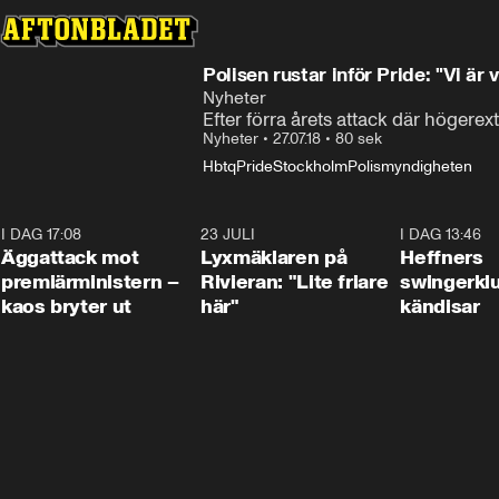
Polisen rustar inför Pride: "Vi är 
Nyheter
Efter förra årets attack där högere
Nyheter
•
27.07.18
•
80 sek
Hbtq
Pride
Stockholm
Polismyndigheten
I DAG 17:08
0:37
23 JULI
2:02
I DAG 13:46
Äggattack mot
Lyxmäklaren på
Heffners
premiärministern –
Rivieran: "Lite friare
swingerklu
kaos bryter ut
här"
kändisar