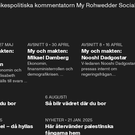
r inrikespolitiska kommentatorn My Rohwedder Soci
27 MAJ
3:51
AVSNITT 9
•
30 APRIL
24:00
AVSNITT 8
•
16 APRIL
25:1
kten:
My och makten:
My och makten:
Mikael Damberg
Nooshi Dadgostar
on
Ekonomin, 
V-ledaren Nooshi Dadgostar
finansministerrollen och 
pressas internt om 
onomin och 
demografikrisen. 
regeringsfrågan.

lisabeth 
Oppositionen ställs till svars 
I Aftonbladets 
ls till svars 
när Socialdemokraternas 
partiledarutfrågning ”My 
stern gästar 
Mikael Damberg gästar My 
och Makten” sätter hon ner 
My och Makten. 
och Makten. 
foten mot kritikerna:

1:06
6 AUGUSTI
1:0
– Vi ställer upp i val. Ska vi 
 du bor
Så blir vädret där du bor
vara med så sitter vi förstås 
25
1:22
NYHETER
•
21 JAN. 2025
0:5
ael – då hyllas
Här återvänder palestinska
fångarna hem