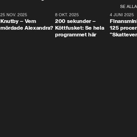
SE ALLA
3
25 NOV. 2025
31:05
8 OKT. 2025
4:29
4 JUNI 2025
Knutby – Vem
200 sekunder –
Finansmin
mördade Alexandra?
Köttfusket: Se hela
125 procent
programmet här
"Skattever
viktig uppg