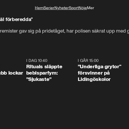
Hem
Serier
Nyheter
Sport
Nöje
Mer
Livsstil
väl förberedda"
xtremister gav sig på pridetåget, har polisen säkrat upp med
0:55
I DAG 10:40
1:01
I GÅR 15:00
1:0
Rituals släppte
”Underliga grytor"
bb lockar
bebisparfym:
försvinner på
”Sjukaste”
Lidingöskolor