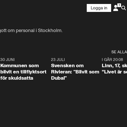
Logga in
 gott om personal i Stockholm.
SE ALLA
7
30 JUNI
1:24
23 JULI
1:42
I GÅR 20:08
Kommunen som
Svensken om
Linn, 17, s
blivit en tillflyktsort
Rivieran: "Blivit som
”Livet är 
för skuldsatta
Dubai"