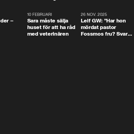
4:24
10 FEBRUARI
4:13
26 NOV. 2025
8:1
der –
Sara måste sälja
Leif GW: ”Har hon
huset för att ha råd
mördat pastor
med veterinären
Fossmos fru? Svar
nej.”