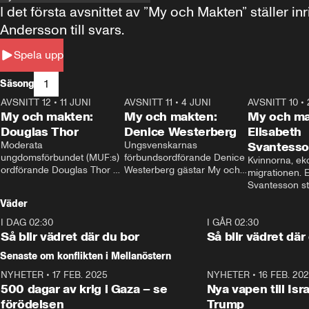
I det första avsnittet av ”My och Makten” ställe
Andersson till svars.
Spela upp
1
Säsong
AVSNITT 12
•
11 JUNI
26:27
AVSNITT 11
•
4 JUNI
23:40
AVSNITT 10
•
My och makten:
My och makten:
My och ma
Douglas Thor
Denice Westerberg
Elisabeth
Moderata 
Ungsvenskarnas 
Svantess
ungdomsförbundet (MUF:s) 
förbundsordförande Denice 
Kvinnorna, ek
ordförande Douglas Thor 
Westerberg gästar My och 
migrationen. E
gästar My och makten. I 
makten. I avsnittet 
Svantesson stäl
avsnittet diskuteras 
diskuteras migrationsfrågan 
när finansmini
Väder
tonårsutvisningarna och hur 
och hur SD ska locka 
Moderaterna ska locka 
kvinnliga väljare. 
I DAG 02:30
1:06
I GÅR 02:30
väljare till valet i höst. 
Så blir vädret där du bor
Så blir vädret där
Senaste om konflikten i Mellanöstern
NYHETER
•
17 FEB. 2025
0:45
NYHETER
•
16 FEB. 20
500 dagar av krig i Gaza – se
Nya vapen till Isr
förödelsen
Trump