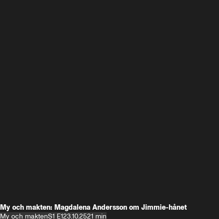
My och makten: Magdalena Andersson om Jimmie-hånet
My och makten
S1 E1
23.10.25
21 min