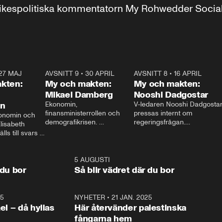
r inrikespolitiska kommentatorn My Rohwedder Soci
27 MAJ
3:51
AVSNITT 9
•
30 APRIL
24:00
AVSNITT 8
•
16 APRIL
25:1
kten:
My och makten:
My och makten:
Mikael Damberg
Nooshi Dadgostar
on
Ekonomin, 
V-ledaren Nooshi Dadgostar
finansministerrollen och 
pressas internt om 
onomin och 
demografikrisen. 
regeringsfrågan.

lisabeth 
Oppositionen ställs till svars 
I Aftonbladets 
ls till svars 
när Socialdemokraternas 
partiledarutfrågning ”My 
stern gästar 
Mikael Damberg gästar My 
och Makten” sätter hon ner 
My och Makten. 
och Makten. 
foten mot kritikerna:

1:06
5 AUGUSTI
1:0
– Vi ställer upp i val. Ska vi 
 du bor
Så blir vädret där du bor
vara med så sitter vi förstås 
25
1:22
NYHETER
•
21 JAN. 2025
0:5
ael – då hyllas
Här återvänder palestinska
fångarna hem