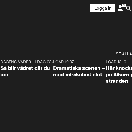
Logga in
SE ALLA
7
DAGENS VÄDER
•
I DAG 02:30
1:06
I GÅR 19:07
0:42
I GÅR 12:19
Så blir vädret där du
Dramatiska scenen –
Här knock
bor
med mirakulöst slut
politikern 
stranden