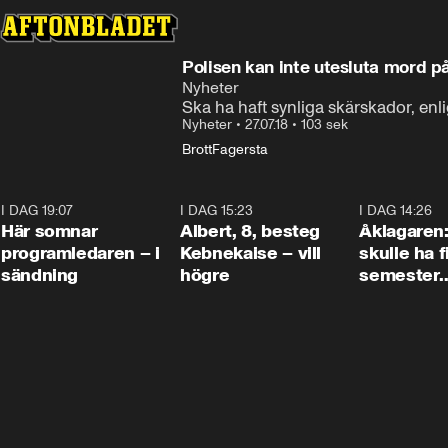
Polisen kan inte utesluta mord p
Nyheter
Ska ha haft synliga skärskador, enli
Nyheter
•
27.07.18
•
103 sek
Brott
Fagersta
I DAG 19:07
0:45
I DAG 15:23
0:54
I DAG 14:26
Här somnar
Albert, 8, besteg
Åklagaren
programledaren – i
Kebnekaise – vill
skulle ha f
sändning
högre
semester
tillsamma