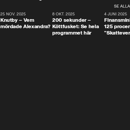
SE ALLA
3
25 NOV. 2025
31:05
8 OKT. 2025
4:29
4 JUNI 2025
Knutby – Vem
200 sekunder –
Finansmin
mördade Alexandra?
Köttfusket: Se hela
125 procent
programmet här
"Skattever
viktig uppg