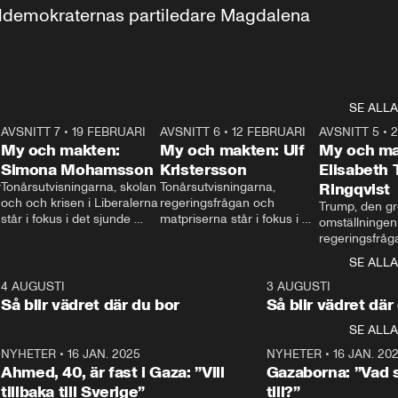
aldemokraternas partiledare Magdalena 
SE ALLA
7
AVSNITT 7
•
19 FEBRUARI
24:30
AVSNITT 6
•
12 FEBRUARI
27:30
AVSNITT 5
•
My och makten:
My och makten: Ulf
My och ma
Simona Mohamsson
Kristersson
Elisabeth
 
Tonårsutvisningarna, skolan 
Tonårsutvisningarna, 
Ringqvist
och och krisen i Liberalerna 
regeringsfrågan och 
Trump, den gr
står i fokus i det sjunde 
matpriserna står i fokus i 
omställningen
avsnittet av ”My och 
det sjätte avsnittet av ”My 
regeringsfråga
makten”. Se när 
och makten”. Se när 
centrum i det 
SE ALLA
Aftonbladets inrikespolitiska 
Aftonbladets inrikespolitiska 
avsnittet av ”
kommentator My 
kommentator My 
6
4 AUGUSTI
1:06
3 AUGUSTI
Makten”. Se nä
Rohwedder ställer 
Rohwedder ställer 
Så blir vädret där du bor
Så blir vädret där
Aftonbladets in
utbildnings- och 
statsminister Ulf Kristersson 
kommentator 
SE ALLA
integrationsminister Simona 
till svars.
Rohwedder stäl
Mohamsson till svars.
Centerpartiets
2
NYHETER
•
16 JAN. 2025
1:01
NYHETER
•
16 JAN. 20
Thand Ring till
Ahmed, 40, är fast i Gaza: ”Vill
Gazaborna: ”Vad s
tillbaka till Sverige”
till?”