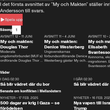
I det första avsnittet av ”My och Makten” ställe
Andersson till svars.
Spela upp
1
Säsong
AVSNITT 12
•
11 JUNI
26:27
AVSNITT 11
•
4 JUNI
23:40
AVSNITT 10
•
My och makten:
My och makten:
My och ma
Douglas Thor
Denice Westerberg
Elisabeth
Moderata 
Ungsvenskarnas 
Svantess
ungdomsförbundet (MUF:s) 
förbundsordförande Denice 
Kvinnorna, ek
ordförande Douglas Thor 
Westerberg gästar My och 
migrationen. E
gästar My och makten. I 
makten. I avsnittet 
Svantesson stäl
avsnittet diskuteras 
diskuteras migrationsfrågan 
när finansmini
Väder
tonårsutvisningarna och hur 
och hur SD ska locka 
Moderaterna ska locka 
kvinnliga väljare. 
I DAG 02:30
1:06
I GÅR 02:30
väljare till valet i höst. 
Så blir vädret där du bor
Så blir vädret där
Senaste om konflikten i Mellanöstern
NYHETER
•
17 FEB. 2025
0:45
NYHETER
•
16 FEB. 20
500 dagar av krig i Gaza – se
Nya vapen till Isr
förödelsen
Trump