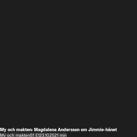
My och makten: Magdalena Andersson om Jimmie-hånet
My och makten
S1 E1
23.10.25
21 min