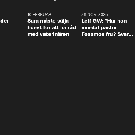
4:24
10 FEBRUARI
4:13
26 NOV. 2025
8:1
der –
Sara måste sälja
Leif GW: ”Har hon
huset för att ha råd
mördat pastor
med veterinären
Fossmos fru? Svar
nej.”