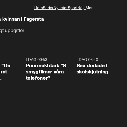
Hem
Serier
Nyheter
Sport
Nöje
Mer
Livsstil
å kvinnan i Fagersta
gt uppgifter
1:54
I DAG 09:53
1:36
I DAG 06:40
0:4
: ”De
Pourmokhtari: ”S
Sex dödade i
irat
smygfilmar våra
skolskjutning
telefoner”
ns”