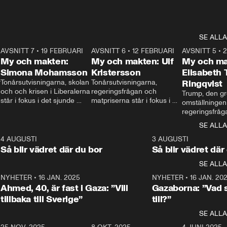
SE ALLA
7
AVSNITT 7
•
19 FEBRUARI
24:30
AVSNITT 6
•
12 FEBRUARI
27:30
AVSNITT 5
•
My och makten:
My och makten: Ulf
My och ma
Simona Mohamsson
Kristersson
Elisabeth
 
Tonårsutvisningarna, skolan 
Tonårsutvisningarna, 
Ringqvist
och och krisen i Liberalerna 
regeringsfrågan och 
Trump, den gr
står i fokus i det sjunde 
matpriserna står i fokus i 
omställningen
avsnittet av ”My och 
det sjätte avsnittet av ”My 
regeringsfråga
makten”. Se när 
och makten”. Se när 
centrum i det 
SE ALLA
Aftonbladets inrikespolitiska 
Aftonbladets inrikespolitiska 
avsnittet av ”
kommentator My 
kommentator My 
6
4 AUGUSTI
1:06
3 AUGUSTI
Makten”. Se nä
Rohwedder ställer 
Rohwedder ställer 
Så blir vädret där du bor
Så blir vädret där
Aftonbladets in
utbildnings- och 
statsminister Ulf Kristersson 
kommentator 
SE ALLA
integrationsminister Simona 
till svars.
Rohwedder stäl
Mohamsson till svars.
Centerpartiets
2
NYHETER
•
16 JAN. 2025
1:01
NYHETER
•
16 JAN. 20
Thand Ring till
Ahmed, 40, är fast i Gaza: ”Vill
Gazaborna: ”Vad s
tillbaka till Sverige”
till?”
SE ALLA