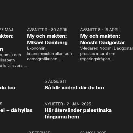
27 MAJ
3:51
AVSNITT 9
•
30 APRIL
24:00
AVSNITT 8
•
16 APRIL
25:1
kten:
My och makten:
My och makten:
Mikael Damberg
Nooshi Dadgostar
on
Ekonomin, 
V-ledaren Nooshi Dadgostar
finansministerrollen och 
pressas internt om 
onomin och 
demografikrisen. 
regeringsfrågan.

lisabeth 
Oppositionen ställs till svars 
I Aftonbladets 
ls till svars 
när Socialdemokraternas 
partiledarutfrågning ”My 
stern gästar 
Mikael Damberg gästar My 
och Makten” sätter hon ner 
My och Makten. 
och Makten. 
foten mot kritikerna:

1:06
5 AUGUSTI
1:0
– Vi ställer upp i val. Ska vi 
 du bor
Så blir vädret där du bor
vara med så sitter vi förstås 
25
1:22
NYHETER
•
21 JAN. 2025
0:5
ael – då hyllas
Här återvänder palestinska
fångarna hem