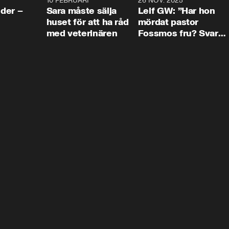
4:24
10 FEBRUARI
4:13
26 NOV. 2025
8:1
der –
Sara måste sälja
Leif GW: ”Har hon
huset för att ha råd
mördat pastor
med veterinären
Fossmos fru? Svar
nej.”