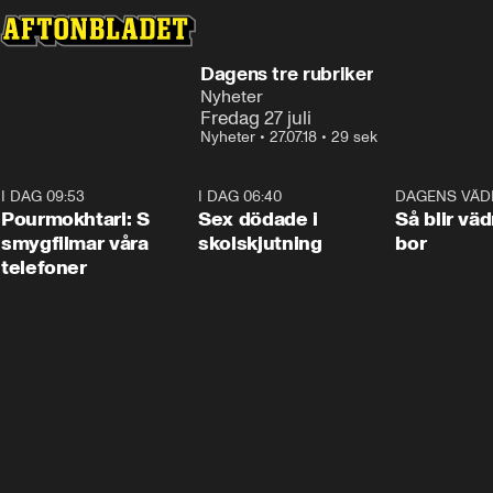
Dagens tre rubriker
Nyheter
Fredag 27 juli
Nyheter
•
27.07.18
•
29 sek
I DAG 09:53
1:36
I DAG 06:40
0:47
DAGENS VÄD
Pourmokhtari: S
Sex dödade i
Så blir väd
smygfilmar våra
skolskjutning
bor
telefoner