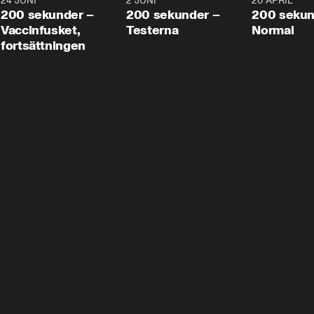
24 JUNI
5:00
2 JUNI
4:23
20 APRIL
200 sekunder –
200 sekunder –
200 sekun
Vaccinfusket,
Testerna
Normal
fortsättningen