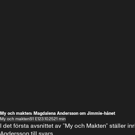
My och makten: Magdalena Andersson om Jimmie-hånet
My och makten
S1 E1
23.10.25
21 min
I det första avsnittet av ”My och Makten” ställe
Andersson till svars.