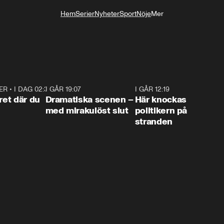
Hem
Serier
Nyheter
Sport
Nöje
Mer
Livsstil
ER
•
I DAG 02:30
1:06
I GÅR 19:07
0:42
I GÅR 12:19
0:4
ret där du
Dramatiska scenen –
Här knockas
med mirakulöst slut
politikern på
stranden