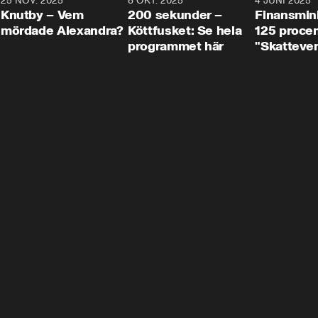
3
25 NOV. 2025
31:05
8 OKT. 2025
4:29
4 JUNI 2025
Knutby – Vem
200 sekunder –
Finansmin
mördade Alexandra?
Köttfusket: Se hela
125 procent
programmet här
"Skattever
viktig uppg