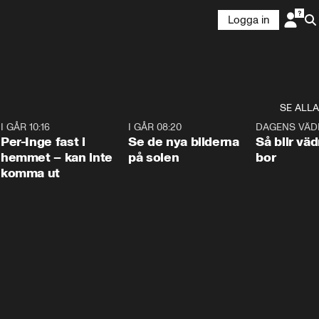
Logga in
SE ALLA
5
I GÅR 10:16
1:26
I GÅR 08:20
0:31
DAGENS VÄD
Per-Inge fast i
Se de nya bilderna
Så blir väd
hemmet – kan inte
på solen
bor
komma ut