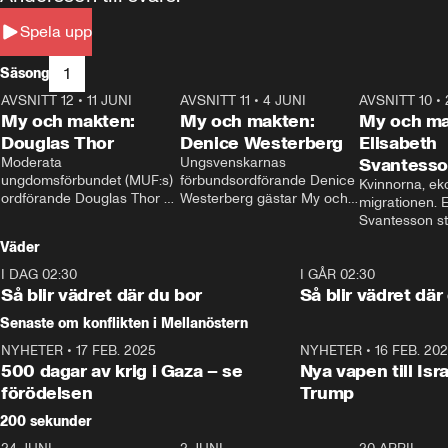
Spela upp
1
Säsong
AVSNITT 12
•
11 JUNI
26:27
AVSNITT 11
•
4 JUNI
23:40
AVSNITT 10
•
My och makten:
My och makten:
My och ma
Douglas Thor
Denice Westerberg
Elisabeth
Moderata 
Ungsvenskarnas 
Svantess
ungdomsförbundet (MUF:s) 
förbundsordförande Denice 
Kvinnorna, ek
ordförande Douglas Thor 
Westerberg gästar My och 
migrationen. E
gästar My och makten. I 
makten. I avsnittet 
Svantesson stäl
avsnittet diskuteras 
diskuteras migrationsfrågan 
när finansmini
Väder
tonårsutvisningarna och hur 
och hur SD ska locka 
Moderaterna ska locka 
kvinnliga väljare. 
I DAG 02:30
1:06
I GÅR 02:30
väljare till valet i höst. 
Så blir vädret där du bor
Så blir vädret där
Senaste om konflikten i Mellanöstern
NYHETER
•
17 FEB. 2025
0:45
NYHETER
•
16 FEB. 20
500 dagar av krig i Gaza – se
Nya vapen till Isr
förödelsen
Trump
200 sekunder