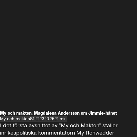
My och makten: Magdalena Andersson om Jimmie-hånet
My och makten
S1 E1
23.10.25
21 min
I det första avsnittet av ”My och Makten” ställer 
inrikespolitiska kommentatorn My Rohwedder 