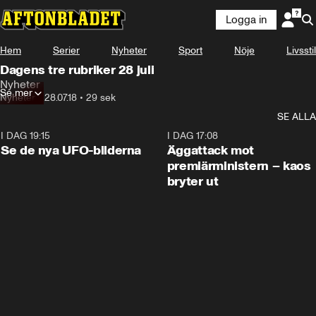
Logga in
Hem
Serier
Nyheter
Sport
Nöje
Livsstil
Dagens tre rubriker 28 juli
Nyheter
Se mer
Nyheter
•
28.07.18
•
29 sek
SE ALLA
I DAG 19:15
0:36
I DAG 17:08
Se de nya UFO-bilderna
Äggattack mot
premiärministern – kaos
bryter ut