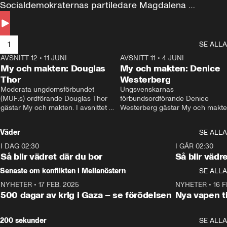
Socialdemokraternas partiledare Magdalena 
Andersson till svars.
1
SE ALLA
AVSNITT 12
•
11 JUNI
26:27
AVSNITT 11
•
4 JUNI
2
My och makten: Douglas
My och makten: Denice
Thor
Westerberg
Moderata ungdomsförbundet 
Ungsvenskarnas 
(MUF:s) ordförande Douglas Thor 
förbundsordförande Denice 
gästar My och makten. I avsnittet 
Westerberg gästar My och makten.
diskuteras tonårsutvisningarna och 
avsnittet diskuteras migrationsfrå
hur Moderaterna ska locka väljare till 
och hur SD ska locka kvinnliga 
Väder
SE ALLA
valet i höst. 
väljare. 
I DAG 02:30
1:06
I GÅR 02:30
Så blir vädret där du bor
Så blir vädr
Senaste om konflikten i Mellanöstern
SE ALLA
NYHETER
•
17 FEB. 2025
0:45
NYHETER
•
16 F
500 dagar av krig i Gaza – se förödelsen
Nya vapen ti
200 sekunder
SE ALLA