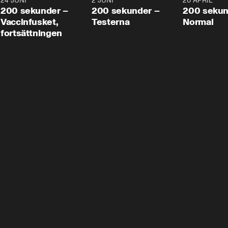
24 JUNI
5:00
2 JUNI
4:23
20 APRIL
200 sekunder –
200 sekunder –
200 sekun
Vaccinfusket,
Testerna
Normal
fortsättningen