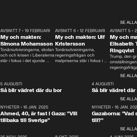
SE ALLA
7
AVSNITT 7
•
19 FEBRUARI
24:30
AVSNITT 6
•
12 FEBRUARI
27:30
AVSNITT 5
•
My och makten:
My och makten: Ulf
My och ma
Simona Mohamsson
Kristersson
Elisabeth
 
Tonårsutvisningarna, skolan 
Tonårsutvisningarna, 
Ringqvist
och och krisen i Liberalerna 
regeringsfrågan och 
Trump, den gr
står i fokus i det sjunde 
matpriserna står i fokus i 
omställningen
avsnittet av ”My och 
det sjätte avsnittet av ”My 
regeringsfråga
makten”. Se när 
och makten”. Se när 
centrum i det 
SE ALLA
Aftonbladets inrikespolitiska 
Aftonbladets inrikespolitiska 
avsnittet av ”
kommentator My 
kommentator My 
6
5 AUGUSTI
1:06
4 AUGUSTI
Makten”. Se nä
Rohwedder ställer 
Rohwedder ställer 
Så blir vädret där du bor
Så blir vädret där
Aftonbladets in
utbildnings- och 
statsminister Ulf Kristersson 
kommentator 
SE ALLA
integrationsminister Simona 
till svars.
Rohwedder stäl
Mohamsson till svars.
Centerpartiets
2
NYHETER
•
16 JAN. 2025
1:01
NYHETER
•
16 JAN. 20
Thand Ring till
Ahmed, 40, är fast i Gaza: ”Vill
Gazaborna: ”Vad s
tillbaka till Sverige”
till?”
SE ALLA