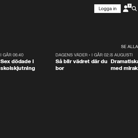
Logga in
SE ALLA
6
I GÅR 06:40
0:47
DAGENS VÄDER
•
I GÅR 02:30
1:06
6 AUGUSTI
Sex dödade i
Så blir vädret där du
Dramatisk
skolskjutning
bor
med miraku