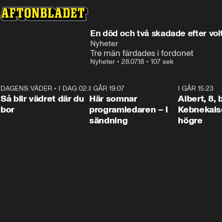
En död och två skadade efter vol
Nyheter
Tre män färdades i fordonet
Nyheter
•
28.07.18
•
107 sek
DAGENS VÄDER
•
I DAG 02:30
1:06
I GÅR 19:07
0:45
I GÅR 15:23
Så blir vädret där du
Här somnar
Albert, 8,
bor
programledaren – i
Kebnekaise
sändning
högre