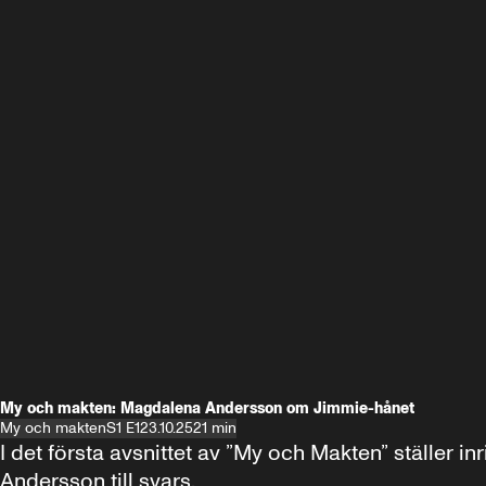
My och makten: Magdalena Andersson om Jimmie-hånet
My och makten
S1 E1
23.10.25
21 min
I det första avsnittet av ”My och Makten” ställe
Andersson till svars.