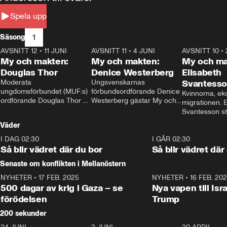
Spela upp
1
Säsong
AVSNITT 12
•
11 JUNI
26:27
AVSNITT 11
•
4 JUNI
23:40
AVSNITT 10
•
My och makten:
My och makten:
My och ma
Douglas Thor
Denice Westerberg
Elisabeth
Moderata 
Ungsvenskarnas 
Svantess
ungdomsförbundet (MUF:s) 
förbundsordförande Denice 
Kvinnorna, ek
ordförande Douglas Thor 
Westerberg gästar My och 
migrationen. E
gästar My och makten. I 
makten. I avsnittet 
Svantesson stäl
avsnittet diskuteras 
diskuteras migrationsfrågan 
när finansmini
Väder
tonårsutvisningarna och hur 
och hur SD ska locka 
Moderaterna ska locka 
kvinnliga väljare. 
I DAG 02:30
1:06
I GÅR 02:30
väljare till valet i höst. 
Så blir vädret där du bor
Så blir vädret där
Senaste om konflikten i Mellanöstern
NYHETER
•
17 FEB. 2025
0:45
NYHETER
•
16 FEB. 20
500 dagar av krig i Gaza – se
Nya vapen till Isr
förödelsen
Trump
200 sekunder