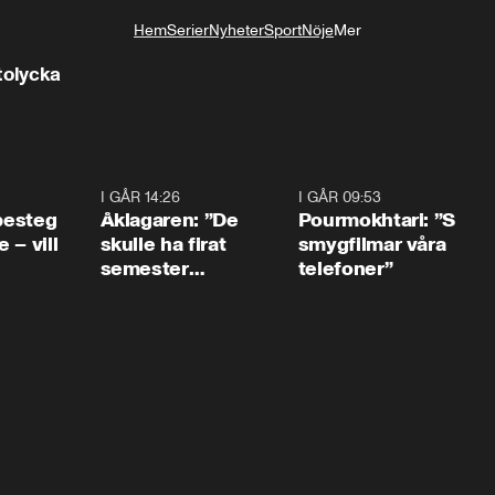
Hem
Serier
Nyheter
Sport
Nöje
Mer
Livsstil
tolycka
0:54
I GÅR 14:26
1:54
I GÅR 09:53
1:3
 besteg
Åklagaren: ”De
Pourmokhtari: ”S
 – vill
skulle ha firat
smygfilmar våra
semester
telefoner”
tillsammans”