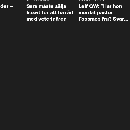
4:24
10 FEBRUARI
4:13
26 NOV. 2025
8:1
der –
Sara måste sälja
Leif GW: ”Har hon
huset för att ha råd
mördat pastor
med veterinären
Fossmos fru? Svar
nej.”