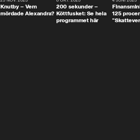
3
25 NOV. 2025
31:05
8 OKT. 2025
4:29
4 JUNI 2025
Knutby – Vem
200 sekunder –
Finansmin
mördade Alexandra?
Köttfusket: Se hela
125 procent
programmet här
"Skattever
viktig uppg