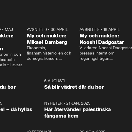
27 MAJ
3:51
AVSNITT 9
•
30 APRIL
24:00
AVSNITT 8
•
16 APRIL
25:1
kten:
My och makten:
My och makten:
Mikael Damberg
Nooshi Dadgostar
on
Ekonomin, 
V-ledaren Nooshi Dadgostar
finansministerrollen och 
pressas internt om 
onomin och 
demografikrisen. 
regeringsfrågan.

lisabeth 
Oppositionen ställs till svars 
I Aftonbladets 
ls till svars 
när Socialdemokraternas 
partiledarutfrågning ”My 
stern gästar 
Mikael Damberg gästar My 
och Makten” sätter hon ner 
My och Makten. 
och Makten. 
foten mot kritikerna:

1:06
6 AUGUSTI
1:0
– Vi ställer upp i val. Ska vi 
 du bor
Så blir vädret där du bor
vara med så sitter vi förstås 
25
1:22
NYHETER
•
21 JAN. 2025
0:5
ael – då hyllas
Här återvänder palestinska
fångarna hem