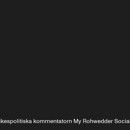
r inrikespolitiska kommentatorn My Rohwedder Soci