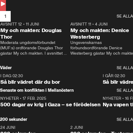
Andersson till svars.
1
SE ALLA
AVSNITT 12
•
11 JUNI
26:27
AVSNITT 11
•
4 JUNI
2
My och makten: Douglas
My och makten: Denice
Thor
Westerberg
Moderata ungdomsförbundet 
Ungsvenskarnas 
(MUF:s) ordförande Douglas Thor 
förbundsordförande Denice 
gästar My och makten. I avsnittet 
Westerberg gästar My och makten.
diskuteras tonårsutvisningarna och 
avsnittet diskuteras migrationsfrå
hur Moderaterna ska locka väljare till 
och hur SD ska locka kvinnliga 
Väder
SE ALLA
valet i höst. 
väljare. 
I DAG 02:30
1:06
I GÅR 02:30
Så blir vädret där du bor
Så blir vädr
Senaste om konflikten i Mellanöstern
SE ALLA
NYHETER
•
17 FEB. 2025
0:45
NYHETER
•
16 F
500 dagar av krig i Gaza – se förödelsen
Nya vapen ti
200 sekunder
SE ALLA
24 JUNI
5:00
2 JUNI