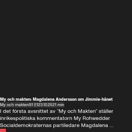
My och makten: Magdalena Andersson om Jimmie-hånet
My och makten
S1 E1
23.10.25
21 min
I det första avsnittet av ”My och Makten” ställer 
inrikespolitiska kommentatorn My Rohwedder 
Socialdemokraternas partiledare Magdalena 