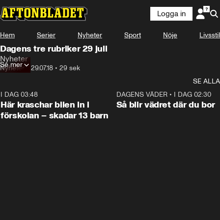
Logga in
Hem
Serier
Nyheter
Sport
Nöje
Livsstil
Dagens tre rubriker 29 juli
Nyheter
Se mer
Nyheter
•
29.07.18
•
29 sek
SE ALLA
I DAG 03:48
0:29
DAGENS VÄDER
•
I DAG 02:30
Här kraschar bilen in i
Så blir vädret där du bor
förskolan – skadar 13 barn