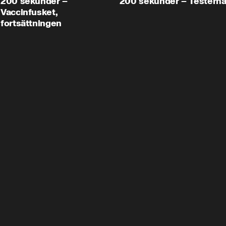
200 sekunder –
200 sekunder – Testern
Vaccinfusket,
fortsättningen