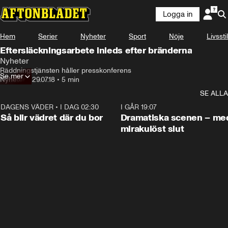
Logga in
Hem
Serier
Nyheter
Sport
Nöje
Livsstil
Eftersläckningsarbete inleds efter bränderna
Nyheter
Räddningstjänsten håller presskonferens
Se mer
Nyheter
•
29.07.18
•
5 min
SE ALLA
DAGENS VÄDER
•
I DAG 02:30
1:06
I GÅR 19:07
Så blir vädret där du bor
Dramatiska scenen – me
mirakulöst slut