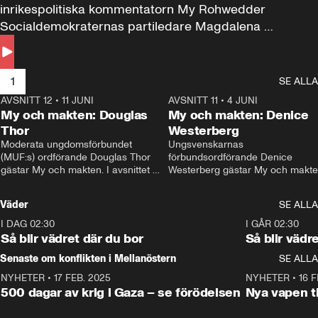
inrikespolitiska kommentatorn My Rohwedder 
Socialdemokraternas partiledare Magdalena 
Andersson till svars.
1
SE ALLA
AVSNITT 12
•
11 JUNI
26:27
AVSNITT 11
•
4 JUNI
2
My och makten: Douglas
My och makten: Denice
Thor
Westerberg
Moderata ungdomsförbundet 
Ungsvenskarnas 
(MUF:s) ordförande Douglas Thor 
förbundsordförande Denice 
gästar My och makten. I avsnittet 
Westerberg gästar My och makten.
diskuteras tonårsutvisningarna och 
avsnittet diskuteras migrationsfrå
hur Moderaterna ska locka väljare till 
och hur SD ska locka kvinnliga 
Väder
SE ALLA
valet i höst. 
väljare. 
I DAG 02:30
1:06
I GÅR 02:30
Så blir vädret där du bor
Så blir vädr
Senaste om konflikten i Mellanöstern
SE ALLA
NYHETER
•
17 FEB. 2025
0:45
NYHETER
•
16 F
500 dagar av krig i Gaza – se förödelsen
Nya vapen ti