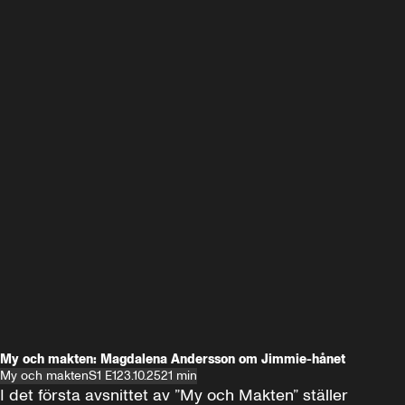
My och makten: Magdalena Andersson om Jimmie-hånet
My och makten
S1 E1
23.10.25
21 min
I det första avsnittet av ”My och Makten” ställer 