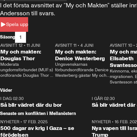
I det första avsnittet av ”My och Makten” ställe
Andersson till svars.
Spela upp
1
Säsong
AVSNITT 12
•
11 JUNI
26:27
AVSNITT 11
•
4 JUNI
23:40
AVSNITT 10
•
My och makten:
My och makten:
My och ma
Douglas Thor
Denice Westerberg
Elisabeth
Moderata 
Ungsvenskarnas 
Svantess
ungdomsförbundet (MUF:s) 
förbundsordförande Denice 
Kvinnorna, ek
ordförande Douglas Thor 
Westerberg gästar My och 
migrationen. E
gästar My och makten. I 
makten. I avsnittet 
Svantesson stäl
avsnittet diskuteras 
diskuteras migrationsfrågan 
när finansmini
Väder
tonårsutvisningarna och hur 
och hur SD ska locka 
Moderaterna ska locka 
kvinnliga väljare. 
I DAG 02:30
1:06
I GÅR 02:30
väljare till valet i höst. 
Så blir vädret där du bor
Så blir vädret där
Senaste om konflikten i Mellanöstern
NYHETER
•
17 FEB. 2025
0:45
NYHETER
•
16 FEB. 20
500 dagar av krig i Gaza – se
Nya vapen till Isr
förödelsen
Trump