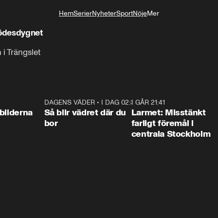
Hem
Serier
Nyheter
Sport
Nöje
Mer
Livsstil
ödesdygnet
i Trängslet
0:31
DAGENS VÄDER
•
I DAG 02:30
1:06
I GÅR 21:41
0:3
bilderna
Så blir vädret där du
Larmet: Misstänkt
bor
farligt föremål i
centrala Stockholm