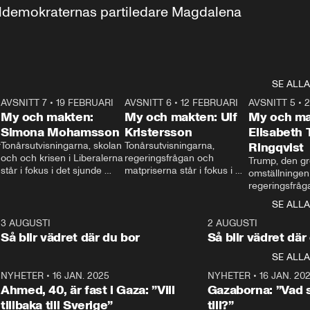
aldemokraternas partiledare Magdalena 
SE ALLA
7
AVSNITT 7
•
19 FEBRUARI
24:30
AVSNITT 6
•
12 FEBRUARI
27:30
AVSNITT 5
•
My och makten:
My och makten: Ulf
My och ma
Simona Mohamsson
Kristersson
Elisabeth
 
Tonårsutvisningarna, skolan 
Tonårsutvisningarna, 
Ringqvist
och och krisen i Liberalerna 
regeringsfrågan och 
Trump, den gr
står i fokus i det sjunde 
matpriserna står i fokus i 
omställningen
avsnittet av ”My och 
det sjätte avsnittet av ”My 
regeringsfråga
makten”. Se när 
och makten”. Se när 
centrum i det 
SE ALLA
Aftonbladets inrikespolitiska 
Aftonbladets inrikespolitiska 
avsnittet av ”
kommentator My 
kommentator My 
6
3 AUGUSTI
1:06
2 AUGUSTI
Makten”. Se nä
Rohwedder ställer 
Rohwedder ställer 
Så blir vädret där du bor
Så blir vädret där
Aftonbladets in
utbildnings- och 
statsminister Ulf Kristersson 
kommentator 
SE ALLA
integrationsminister Simona 
till svars.
Rohwedder stäl
Mohamsson till svars.
Centerpartiets
2
NYHETER
•
16 JAN. 2025
1:01
NYHETER
•
16 JAN. 20
Thand Ring till
Ahmed, 40, är fast i Gaza: ”Vill
Gazaborna: ”Vad s
tillbaka till Sverige”
till?”