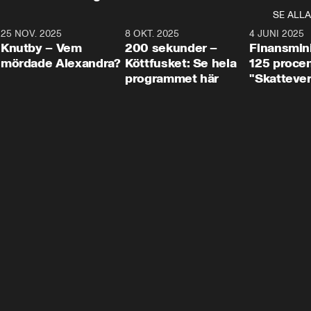
SE ALLA
3
25 NOV. 2025
31:05
8 OKT. 2025
4:29
4 JUNI 2025
Knutby – Vem
200 sekunder –
Finansmin
mördade Alexandra?
Köttfusket: Se hela
125 procent
programmet här
"Skattever
viktig uppg