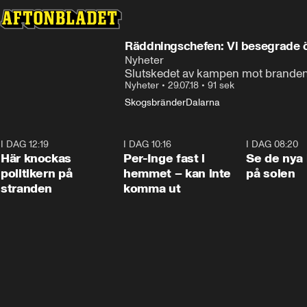
Räddningschefen: Vi besegrade 
Nyheter
Slutskedet av kampen mot branden 
Nyheter
•
29.07.18
•
91 sek
Skogsbränder
Dalarna
I DAG 12:19
0:45
I DAG 10:16
1:26
I DAG 08:20
Här knockas
Per-Inge fast i
Se de nya 
politikern på
hemmet – kan inte
på solen
stranden
komma ut