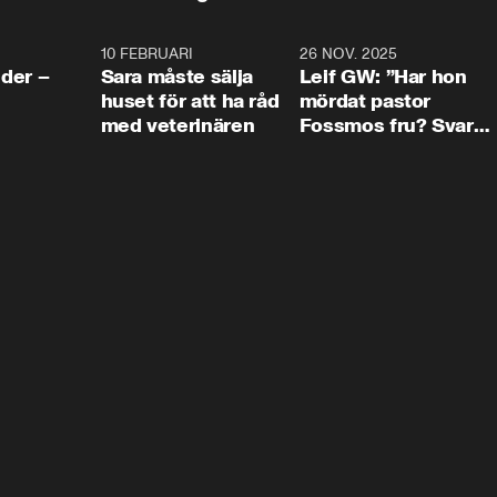
4:24
10 FEBRUARI
4:13
26 NOV. 2025
8:1
der –
Sara måste sälja
Leif GW: ”Har hon
huset för att ha råd
mördat pastor
med veterinären
Fossmos fru? Svar
nej.”