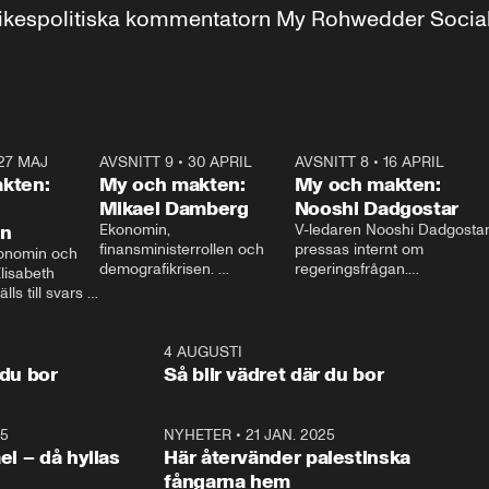
r inrikespolitiska kommentatorn My Rohwedder Soci
27 MAJ
3:51
AVSNITT 9
•
30 APRIL
24:00
AVSNITT 8
•
16 APRIL
25:1
kten:
My och makten:
My och makten:
Mikael Damberg
Nooshi Dadgostar
on
Ekonomin, 
V-ledaren Nooshi Dadgostar
finansministerrollen och 
pressas internt om 
onomin och 
demografikrisen. 
regeringsfrågan.

lisabeth 
Oppositionen ställs till svars 
I Aftonbladets 
ls till svars 
när Socialdemokraternas 
partiledarutfrågning ”My 
stern gästar 
Mikael Damberg gästar My 
och Makten” sätter hon ner 
My och Makten. 
och Makten. 
foten mot kritikerna:

1:06
4 AUGUSTI
1:0
– Vi ställer upp i val. Ska vi 
 du bor
Så blir vädret där du bor
vara med så sitter vi förstås 
25
1:22
NYHETER
•
21 JAN. 2025
0:5
ael – då hyllas
Här återvänder palestinska
fångarna hem