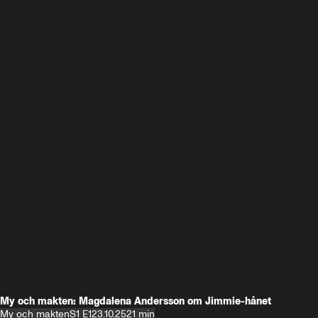
My och makten: Magdalena Andersson om Jimmie-hånet
My och makten
S1 E1
23.10.25
21 min