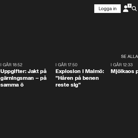
Logga in
SE ALLA
5
I GÅR 18:52
0:33
I GÅR 17:50
1:10
I GÅR 12:33
Uppgifter: Jakt på
Explosion i Malmö:
Mjölkaos p
gärningsman – på
”Håren på benen
samma ö
reste sig”