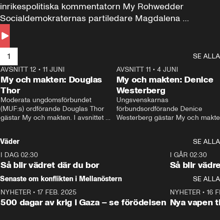
inrikespolitiska kommentatorn My Rohwedder 
Socialdemokraternas partiledare Magdalena 
Andersson till svars.
1
SE ALLA
AVSNITT 12
•
11 JUNI
26:27
AVSNITT 11
•
4 JUNI
2
My och makten: Douglas
My och makten: Denice
Thor
Westerberg
Moderata ungdomsförbundet 
Ungsvenskarnas 
(MUF:s) ordförande Douglas Thor 
förbundsordförande Denice 
gästar My och makten. I avsnittet 
Westerberg gästar My och makten.
diskuteras tonårsutvisningarna och 
avsnittet diskuteras migrationsfrå
hur Moderaterna ska locka väljare till 
och hur SD ska locka kvinnliga 
Väder
SE ALLA
valet i höst. 
väljare. 
I DAG 02:30
1:06
I GÅR 02:30
Så blir vädret där du bor
Så blir vädr
Senaste om konflikten i Mellanöstern
SE ALLA
NYHETER
•
17 FEB. 2025
0:45
NYHETER
•
16 F
500 dagar av krig i Gaza – se förödelsen
Nya vapen ti