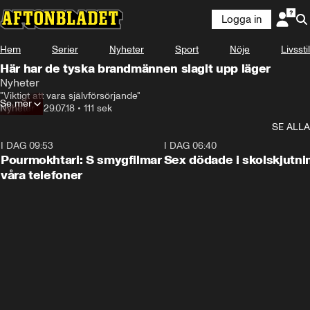
Logga in
Hem
Serier
Nyheter
Sport
Nöje
Livsstil
Här har de tyska brandmännen slagit upp läger
Nyheter
"Viktigt att vara självförsörjande"
Se mer
Nyheter
•
29.07.18
•
111 sek
SE ALLA
I DAG 09:53
1:36
I DAG 06:40
Pourmokhtari: S smygfilmar
Sex dödade i skolskjutni
våra telefoner