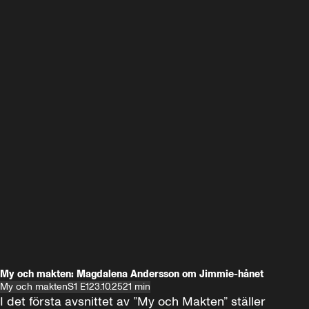
My och makten: Magdalena Andersson om Jimmie-hånet
My och makten
S1 E1
23.10.25
21 min
I det första avsnittet av ”My och Makten” ställer 