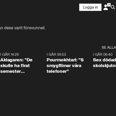
Logga in
 dess varit försvunnet.
SE ALLA
4
I GÅR 14:26
1:54
I GÅR 09:53
1:36
I GÅR 06:40
Åklagaren: ”De
Pourmokhtari: ”S
Sex dödad
skulle ha firat
smygfilmar våra
skolskjutn
semester
telefoner”
tillsammans”