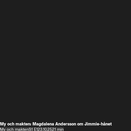
My och makten: Magdalena Andersson om Jimmie-hånet
My och makten
S1 E1
23.10.25
21 min