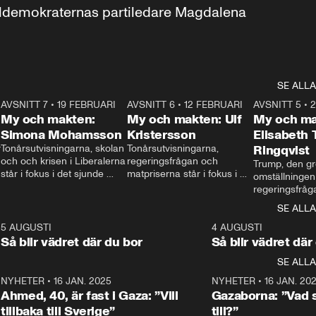
aldemokraternas partiledare Magdalena 
SE ALLA
7
AVSNITT 7
•
19 FEBRUARI
24:30
AVSNITT 6
•
12 FEBRUARI
27:30
AVSNITT 5
•
My och makten:
My och makten: Ulf
My och ma
Simona Mohamsson
Kristersson
Elisabeth
 
Tonårsutvisningarna, skolan 
Tonårsutvisningarna, 
Ringqvist
och och krisen i Liberalerna 
regeringsfrågan och 
Trump, den gr
står i fokus i det sjunde 
matpriserna står i fokus i 
omställningen
avsnittet av ”My och 
det sjätte avsnittet av ”My 
regeringsfråga
makten”. Se när 
och makten”. Se när 
centrum i det 
SE ALLA
Aftonbladets inrikespolitiska 
Aftonbladets inrikespolitiska 
avsnittet av ”
kommentator My 
kommentator My 
6
5 AUGUSTI
1:06
4 AUGUSTI
Makten”. Se nä
Rohwedder ställer 
Rohwedder ställer 
Så blir vädret där du bor
Så blir vädret där
Aftonbladets in
utbildnings- och 
statsminister Ulf Kristersson 
kommentator 
SE ALLA
integrationsminister Simona 
till svars.
Rohwedder stäl
Mohamsson till svars.
Centerpartiets
2
NYHETER
•
16 JAN. 2025
1:01
NYHETER
•
16 JAN. 20
Thand Ring till
Ahmed, 40, är fast i Gaza: ”Vill
Gazaborna: ”Vad s
tillbaka till Sverige”
till?”