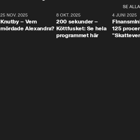
SE ALLA
3
25 NOV. 2025
31:05
8 OKT. 2025
4:29
4 JUNI 2025
Knutby – Vem
200 sekunder –
Finansmin
mördade Alexandra?
Köttfusket: Se hela
125 procent
programmet här
"Skattever
viktig uppg