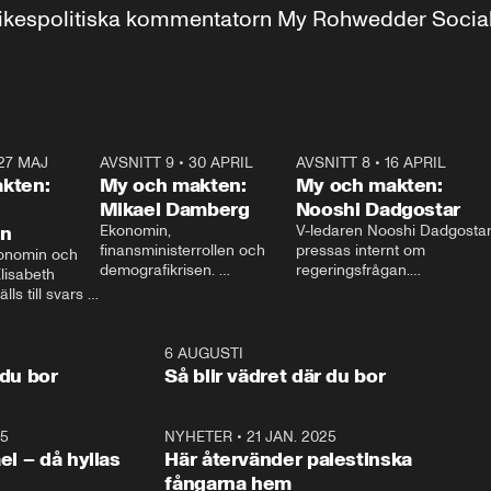
r inrikespolitiska kommentatorn My Rohwedder Soci
27 MAJ
3:51
AVSNITT 9
•
30 APRIL
24:00
AVSNITT 8
•
16 APRIL
25:1
kten:
My och makten:
My och makten:
Mikael Damberg
Nooshi Dadgostar
on
Ekonomin, 
V-ledaren Nooshi Dadgostar
finansministerrollen och 
pressas internt om 
onomin och 
demografikrisen. 
regeringsfrågan.

lisabeth 
Oppositionen ställs till svars 
I Aftonbladets 
ls till svars 
när Socialdemokraternas 
partiledarutfrågning ”My 
stern gästar 
Mikael Damberg gästar My 
och Makten” sätter hon ner 
My och Makten. 
och Makten. 
foten mot kritikerna:

1:06
6 AUGUSTI
1:0
– Vi ställer upp i val. Ska vi 
 du bor
Så blir vädret där du bor
vara med så sitter vi förstås 
25
1:22
NYHETER
•
21 JAN. 2025
0:5
ael – då hyllas
Här återvänder palestinska
fångarna hem