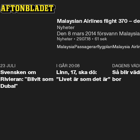
Malaysian Airlines flight 370 – de
Nyheter
Den 8 mars 2014 försvann Malaysian
Nyheter
•
29.07.18
•
61 sek
Malaysia
Passagerarflygplan
Malaysia Airli
23 JULI
1:42
I GÅR 20:08
4:36
DAGENS VÄD
Svensken om
Linn, 17, ska dö:
Så blir väd
Rivieran: "Blivit som
”Livet är som det är”
bor
Dubai"