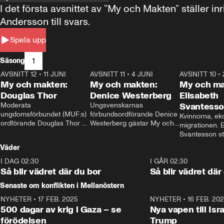
I det första avsnittet av ”My och Makten” ställe
Andersson till svars.
Spela upp
1
Säsong
AVSNITT 12
•
11 JUNI
26:27
AVSNITT 11
•
4 JUNI
23:40
AVSNITT 10
•
My och makten:
My och makten:
My och ma
Douglas Thor
Denice Westerberg
Elisabeth
Moderata 
Ungsvenskarnas 
Svantess
ungdomsförbundet (MUF:s) 
förbundsordförande Denice 
Kvinnorna, ek
ordförande Douglas Thor 
Westerberg gästar My och 
migrationen. E
gästar My och makten. I 
makten. I avsnittet 
Svantesson stäl
avsnittet diskuteras 
diskuteras migrationsfrågan 
när finansmini
Väder
tonårsutvisningarna och hur 
och hur SD ska locka 
Moderaterna ska locka 
kvinnliga väljare. 
I DAG 02:30
1:06
I GÅR 02:30
väljare till valet i höst. 
Så blir vädret där du bor
Så blir vädret där
Senaste om konflikten i Mellanöstern
NYHETER
•
17 FEB. 2025
0:45
NYHETER
•
16 FEB. 20
500 dagar av krig i Gaza – se
Nya vapen till Isr
förödelsen
Trump