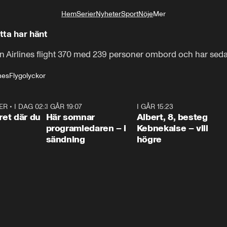
Hem
Serier
Nyheter
Sport
Nöje
Mer
Livsstil
tta har hänt
 Airlines flight 370 med 239 personer ombord och har sedan
nes
Flygolyckor
ER
•
I DAG 02:30
1:06
I GÅR 19:07
0:45
I GÅR 15:23
0:5
ret där du
Här somnar
Albert, 8, besteg
programledaren – i
Kebnekaise – vill
sändning
högre