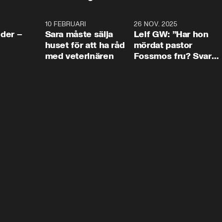
4:24
10 FEBRUARI
4:13
26 NOV. 2025
8:1
der –
Sara måste sälja
Leif GW: ”Har hon
huset för att ha råd
mördat pastor
med veterinären
Fossmos fru? Svar
nej.”