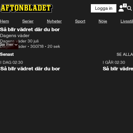
Logga in
Hem
Serier
Nyheter
Sport
Nöje
Livsstil
Så blir vädret där du bor
Dagens väder
Dagens väder 30 juli
Se mer
Dagens väder
•
30.07.18
•
20 sek
Senast
SE ALLA
I DAG 02:30
1:06
I GÅR 02:30
Så blir vädret där du bor
Så blir vädr