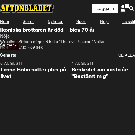
Logga in
Hem
Serier
Nyheter
Sport
Nöje
Livsstil
Ikoniska brottaren är död – blev 70 år
Nöje
Wrestlingvärlden sörjer Nikolai ”The evil Russian” Volkoff
Se mer
Nöje
•
30.07.18
•
39 sek
Senaste
SE ALLA
6 AUGUSTI
1:04
4 AUGUSTI
Lasse Holm sätter plus på
Beskedet om nästa år:
livet
”Bestämt mig”