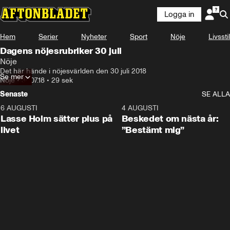
Logga in
Hem
Serier
Nyheter
Sport
Nöje
Livsstil
Dagens nöjesrubriker 30 juli
Nöje
Det här hände i nöjesvärlden den 30 juli 2018
Se mer
Nöje
•
30.07.18
•
29 sek
Senaste
SE ALLA
6 AUGUSTI
1:04
4 AUGUSTI
Lasse Holm sätter plus på
Beskedet om nästa år:
livet
”Bestämt mig”