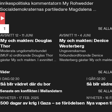
inrikespolitiska kommentatorn My Rohwedder 
Socialdemokraternas partiledare Magdalena 
Andersson till svars.
1
SE ALLA
AVSNITT 12
•
11 JUNI
26:27
AVSNITT 11
•
4 JUNI
2
My och makten: Douglas
My och makten: Denice
Thor
Westerberg
Moderata ungdomsförbundet 
Ungsvenskarnas 
(MUF:s) ordförande Douglas Thor 
förbundsordförande Denice 
gästar My och makten. I avsnittet 
Westerberg gästar My och makten.
diskuteras tonårsutvisningarna och 
avsnittet diskuteras migrationsfrå
hur Moderaterna ska locka väljare till 
och hur SD ska locka kvinnliga 
Väder
SE ALLA
valet i höst. 
väljare. 
I DAG 02:30
1:06
I GÅR 02:30
Så blir vädret där du bor
Så blir vädr
Senaste om konflikten i Mellanöstern
SE ALLA
NYHETER
•
17 FEB. 2025
0:45
NYHETER
•
16 F
500 dagar av krig i Gaza – se förödelsen
Nya vapen ti