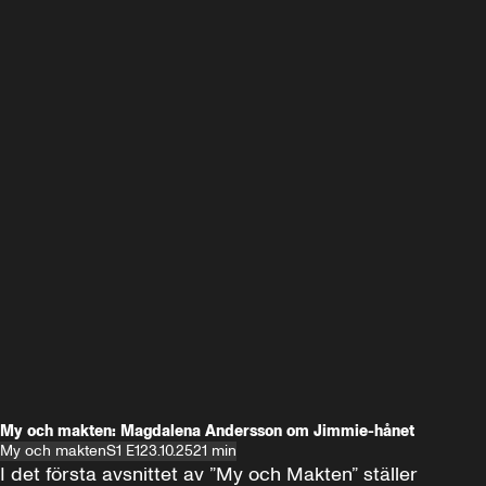
My och makten: Magdalena Andersson om Jimmie-hånet
My och makten
S1 E1
23.10.25
21 min
I det första avsnittet av ”My och Makten” ställer 