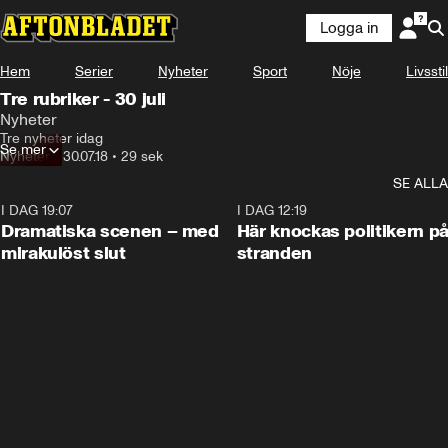
Logga in
Hem
Serier
Nyheter
Sport
Nöje
Livsstil
Tre rubriker - 30 juli
Nyheter
Tre nyheter idag
Se mer
Nyheter
•
30.07.18
•
29 sek
SE ALLA
I DAG 19:07
0:42
I DAG 12:19
Dramatiska scenen – med
Här knockas politikern p
mirakulöst slut
stranden