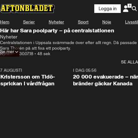
Logga in
Hem
Serier
Nyheter
Sport
Nöje
Livsstil
Här har Sara poolparty – på centralstationen
Nyheter
Centralstationen i Uppsala svämmade över efter allt regn. Då passade 
Sara Thorén på att fixa ett poolparty.
Se mer
Nyheter
•
30.07.18
•
48 sek
SE ALLA
7 AUGUSTI
0:42
I DAG 05:56
Kristersson om Tidö-
20 000 evakuerade – nä
sprickan i vårdfrågan
bränder gäckar Kanada