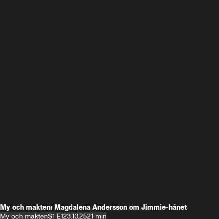
My och makten: Magdalena Andersson om Jimmie-hånet
My och makten
S1 E1
23.10.25
21 min