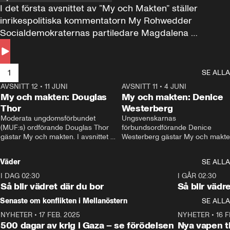
I det första avsnittet av ”My och Makten” ställer 
inrikespolitiska kommentatorn My Rohwedder 
Socialdemokraternas partiledare Magdalena 
Andersson till svars.
1
SE ALLA
AVSNITT 12
•
11 JUNI
26:27
AVSNITT 11
•
4 JUNI
2
My och makten: Douglas
My och makten: Denice
Thor
Westerberg
Moderata ungdomsförbundet 
Ungsvenskarnas 
(MUF:s) ordförande Douglas Thor 
förbundsordförande Denice 
gästar My och makten. I avsnittet 
Westerberg gästar My och makten.
diskuteras tonårsutvisningarna och 
avsnittet diskuteras migrationsfrå
hur Moderaterna ska locka väljare till 
och hur SD ska locka kvinnliga 
Väder
SE ALLA
valet i höst. 
väljare. 
I DAG 02:30
1:06
I GÅR 02:30
Så blir vädret där du bor
Så blir vädr
Senaste om konflikten i Mellanöstern
SE ALLA
NYHETER
•
17 FEB. 2025
0:45
NYHETER
•
16 F
500 dagar av krig i Gaza – se förödelsen
Nya vapen ti