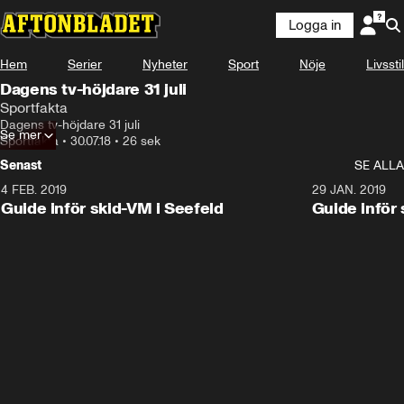
Logga in
Hem
Serier
Nyheter
Sport
Nöje
Livsstil
Dagens tv-höjdare 31 juli
Sportfakta
Dagens tv-höjdare 31 juli
Se mer
Sportfakta
•
30.07.18
•
26 sek
Senast
SE ALLA
4 FEB. 2019
0:48
29 JAN. 2019
Guide inför skid-VM i Seefeld
Guide inför