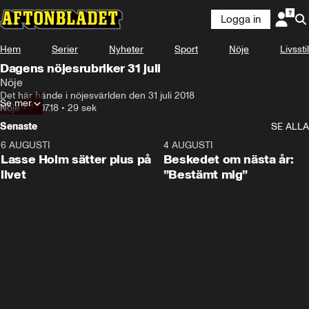
Logga in
Hem
Serier
Nyheter
Sport
Nöje
Livsstil
Dagens nöjesrubriker 31 juli
Nöje
Det här hände i nöjesvärlden den 31 juli 2018
Se mer
Nöje
•
31.07.18
•
29 sek
Senaste
SE ALLA
6 AUGUSTI
1:04
4 AUGUSTI
Lasse Holm sätter plus på
Beskedet om nästa år:
livet
”Bestämt mig”