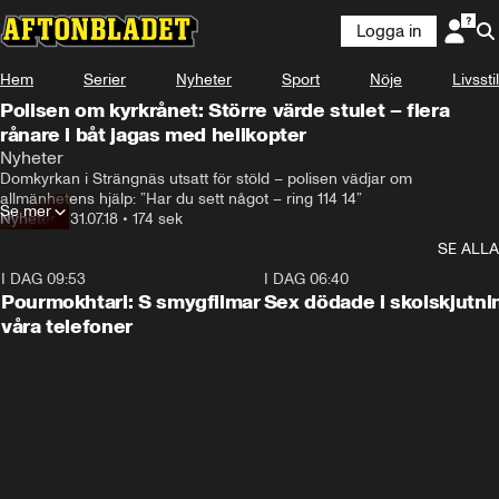
Logga in
Hem
Serier
Nyheter
Sport
Nöje
Livsstil
Polisen om kyrkrånet: Större värde stulet – flera
rånare i båt jagas med helikopter
Nyheter
Domkyrkan i Strängnäs utsatt för stöld – polisen vädjar om 
allmänhetens hjälp: ”Har du sett något – ring 114 14”
Se mer
Nyheter
•
31.07.18
•
174 sek
SE ALLA
I DAG 09:53
1:36
I DAG 06:40
Pourmokhtari: S smygfilmar
Sex dödade i skolskjutni
våra telefoner