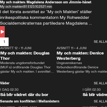
My och makten: Magdalena Andersson om Jimmie-hånet
My och makten
S1 E1
23.10.25
21 min
I det första avsnittet av ”My och Makten” ställer 
inrikespolitiska kommentatorn My Rohwedder 
Socialdemokraternas partiledare Magdalena 
Andersson till svars.
1
SE ALLA
AVSNITT 12
•
11 JUNI
26:27
AVSNITT 11
•
4 JUNI
2
My och makten: Douglas
My och makten: Denice
Thor
Westerberg
Moderata ungdomsförbundet 
Ungsvenskarnas 
(MUF:s) ordförande Douglas Thor 
förbundsordförande Denice 
gästar My och makten. I avsnittet 
Westerberg gästar My och makten.
diskuteras tonårsutvisningarna och 
avsnittet diskuteras migrationsfrå
hur Moderaterna ska locka väljare till 
och hur SD ska locka kvinnliga 
Väder
SE ALLA
valet i höst. 
väljare. 
I DAG 02:30
1:06
I GÅR 02:30
Så blir vädret där du bor
Så blir vädr
Senaste om konflikten i Mellanöstern
SE ALLA