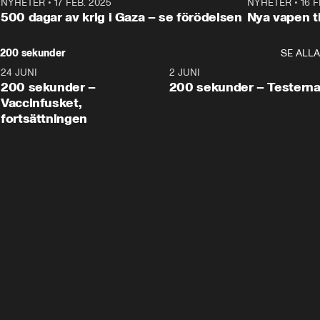
NYHETER
•
17 FEB. 2025
0:45
NYHETER
•
16 F
500 dagar av krig i Gaza – se förödelsen
Nya vapen ti
200 sekunder
SE ALLA
24 JUNI
5:00
2 JUNI
200 sekunder –
200 sekunder – Testern
Vaccinfusket,
fortsättningen