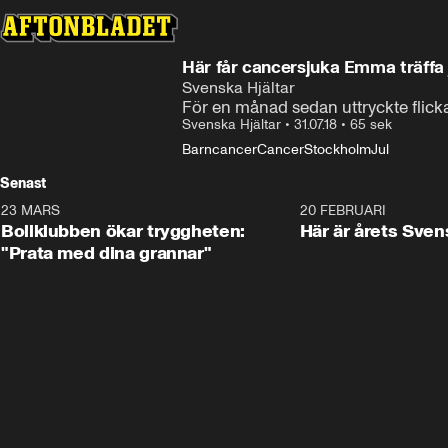
Här får cancersjuka Emma träffa
Svenska Hjältar
För en månad sedan uttryckte flicka
Svenska Hjältar
•
31.07.18
•
65 sek
Barncancer
Cancer
Stockholm
Jul
Senast
23 MARS
1:27
20 FEBRUARI
Bollklubben ökar tryggheten:
Här är årets Sven
"Prata med dina grannar"