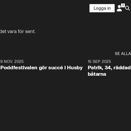
Logga in
et vara för sent.
SE ALLA
6
9 NOV. 2025
0:29
15 SEP. 2025
Poddfestivalen gör succé i Husby
Patrik, 34, räddad 
båtarna