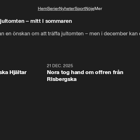
Hem
Serier
Nyheter
Sport
Nöje
Mer
Livsstil
 jultomten – mitt i sommaren
n en önskan om att träffa jultomten – men i december kan d
1:00
21 DEC. 2025
1:1
ska Hjältar
Nora tog hand om offren från
Risbergska