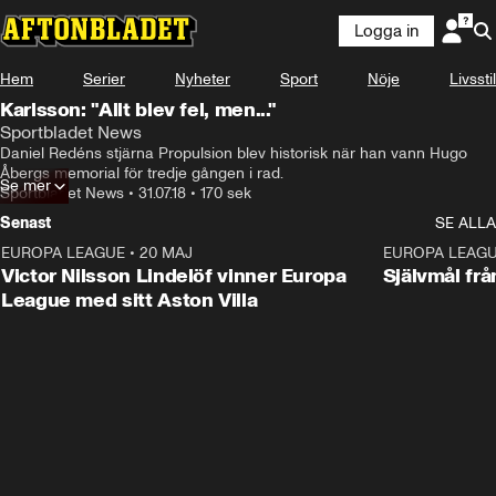
Logga in
Hem
Serier
Nyheter
Sport
Nöje
Livsstil
Karlsson: "Allt blev fel, men..."
Sportbladet News
Daniel Redéns stjärna Propulsion blev historisk när han vann Hugo 
Åbergs memorial för tredje gången i rad.
Se mer
Sportbladet News
•
31.07.18
•
170 sek
Senast
SE ALLA
EUROPA LEAGUE
•
20 MAJ
1:32
EUROPA LEAG
Victor Nilsson Lindelöf vinner Europa
Självmål frå
League med sitt Aston Villa