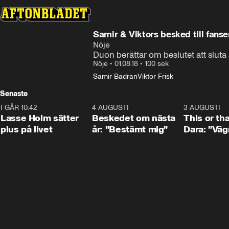
Samir & Viktors besked till fanse
Nöje
Duon berättar om beslutet att sluta
Nöje
•
01.08.18
•
100 sek
Samir Badran
Viktor Frisk
Senaste
I GÅR 10:42
1:04
4 AUGUSTI
0:24
3 AUGUSTI
Lasse Holm sätter
Beskedet om nästa
This or th
plus på livet
år: ”Bestämt mig”
Dara: ”Väg