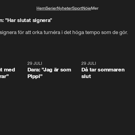
Hem
Serier
Nyheter
Sport
Nöje
Mer
Livsstil
n: ”Har slutat signera"
 signera för att orka turnéra i det höga tempo som de gör.
1:02
29 JULI
0:41
29 JULI
0:3
at med
Dara: ”Jag är som
Då tar sommaren
rar”
Pippi”
slut