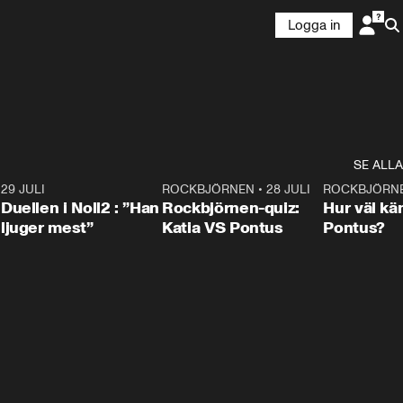
Logga in
SE ALLA
9
29 JULI
0:47
ROCKBJÖRNEN
•
28 JULI
0:15
ROCKBJÖRN
Duellen i Noll2 : ”Han
Rockbjörnen-quiz:
Hur väl kä
ljuger mest”
Katia VS Pontus
Pontus?