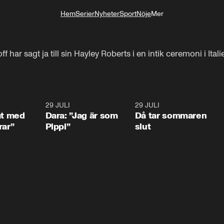
Hem
Serier
Nyheter
Sport
Nöje
Mer
Livsstil
har sagt ja till sin Hayley Roberts i en intik ceremoni i Itali
1:02
29 JULI
0:41
29 JULI
0:3
at med
Dara: ”Jag är som
Då tar sommaren
rar”
Pippi”
slut