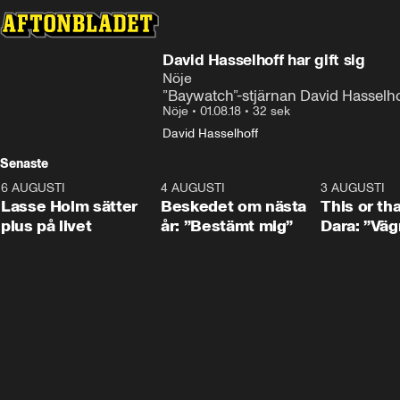
David Hasselhoff har gift sig
Nöje
”Baywatch”-stjärnan David Hasselhoff 
Nöje
•
01.08.18
•
32 sek
David Hasselhoff
Senaste
6 AUGUSTI
1:04
4 AUGUSTI
0:24
3 AUGUSTI
Lasse Holm sätter
Beskedet om nästa
This or th
plus på livet
år: ”Bestämt mig”
Dara: ”Väg