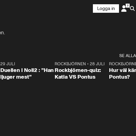
Logga in
en.
SE ALLA
9
29 JULI
0:47
ROCKBJÖRNEN
•
28 JULI
0:15
ROCKBJÖRN
Duellen i Noll2 : ”Han
Rockbjörnen-quiz:
Hur väl kä
ljuger mest”
Katia VS Pontus
Pontus?