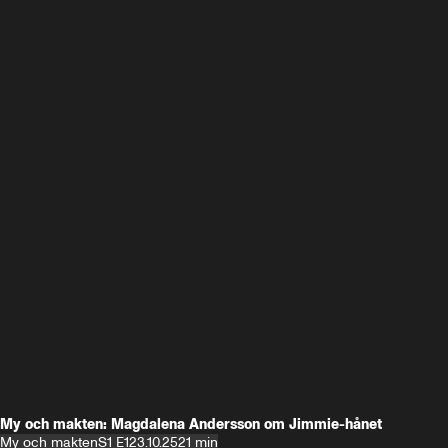
My och makten: Magdalena Andersson om Jimmie-hånet
My och makten
S1 E1
23.10.25
21 min