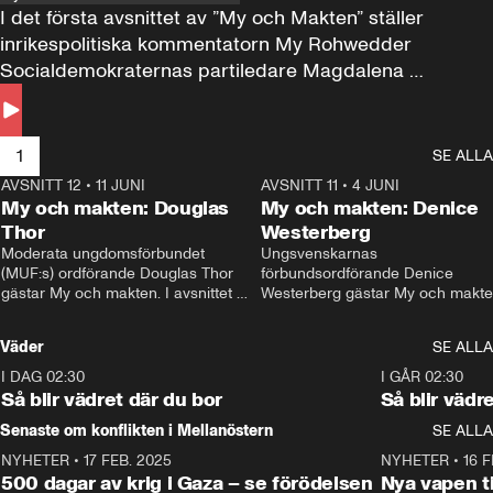
I det första avsnittet av ”My och Makten” ställer 
inrikespolitiska kommentatorn My Rohwedder 
Socialdemokraternas partiledare Magdalena 
Andersson till svars.
1
SE ALLA
AVSNITT 12
•
11 JUNI
26:27
AVSNITT 11
•
4 JUNI
2
My och makten: Douglas
My och makten: Denice
Thor
Westerberg
Moderata ungdomsförbundet 
Ungsvenskarnas 
(MUF:s) ordförande Douglas Thor 
förbundsordförande Denice 
gästar My och makten. I avsnittet 
Westerberg gästar My och makten.
diskuteras tonårsutvisningarna och 
avsnittet diskuteras migrationsfrå
hur Moderaterna ska locka väljare till 
och hur SD ska locka kvinnliga 
Väder
SE ALLA
valet i höst. 
väljare. 
I DAG 02:30
1:06
I GÅR 02:30
Så blir vädret där du bor
Så blir vädr
Senaste om konflikten i Mellanöstern
SE ALLA
NYHETER
•
17 FEB. 2025
0:45
NYHETER
•
16 F
500 dagar av krig i Gaza – se förödelsen
Nya vapen ti