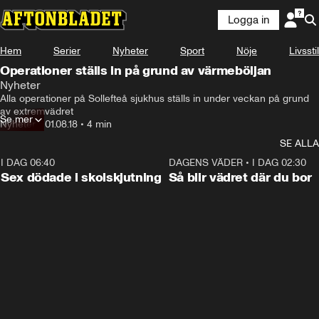
Logga in
Hem
Serier
Nyheter
Sport
Nöje
Livsstil
Operationer ställs in på grund av värmeböljan
Nyheter
Alla operationer på Sollefteå sjukhus ställs in under veckan på grund 
av extremvädret
Se mer
Nyheter
•
01.08.18
•
4 min
SE ALLA
I DAG 06:40
0:35
DAGENS VÄDER
•
I DAG 02:30
Sex dödade i skolskjutning
Så blir vädret där du bor