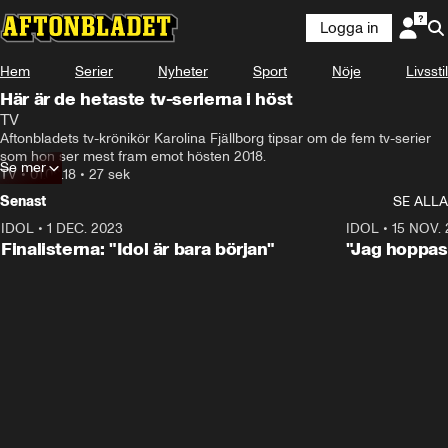
Logga in
Hem
Serier
Nyheter
Sport
Nöje
Livsstil
Här är de hetaste tv-serierna i höst
TV
Aftonbladets tv-krönikör Karolina Fjällborg tipsar om de fem tv-serier 
som hon ser mest fram emot hösten 2018.
Se mer
TV
•
01.08.18
•
27 sek
Senast
SE ALLA
IDOL
•
1 DEC. 2023
0:56
IDOL
•
15 NOV.
Finalisterna: "Idol är bara början"
"Jag hoppas 