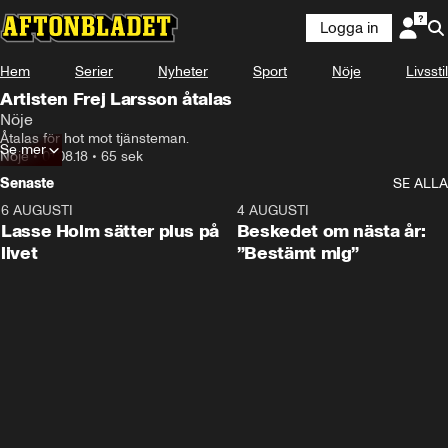
Logga in
Hem
Serier
Nyheter
Sport
Nöje
Livsstil
Artisten Frej Larsson åtalas
Nöje
Åtalas för hot mot tjänsteman.
Se mer
Nöje
•
01.08.18
•
65 sek
Senaste
SE ALLA
6 AUGUSTI
1:04
4 AUGUSTI
Lasse Holm sätter plus på
Beskedet om nästa år:
livet
”Bestämt mig”