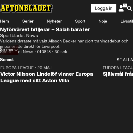
Logga in
Hem
Serier
Nyheter
Sport
Nöje
Livsstil
Nyförvärvet briljerar – Salah bara ler
Sportbladet News
Världens dyraste målvakt Alisson Becker har gjort träningsdebut och 
imponerade direkt för Liverpool.
Se mer
Sportbladet News
•
01.08.18
•
30 sek
Senast
SE ALLA
EUROPA LEAGUE
•
20 MAJ
1:32
EUROPA LEAG
Victor Nilsson Lindelöf vinner Europa
Självmål frå
League med sitt Aston Villa