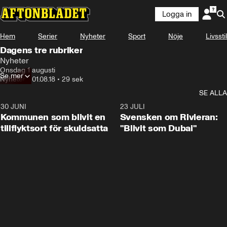
Logga in
Hem
Serier
Nyheter
Sport
Nöje
Livsstil
Dagens tre rubriker
Nyheter
Onsdag 1 augusti
Se mer
Nyheter
•
01.08.18
•
29 sek
SE ALLA
30 JUNI
1:24
23 JULI
Kommunen som blivit en
Svensken om Rivieran:
tillflyktsort för skuldsatta
"Blivit som Dubai"