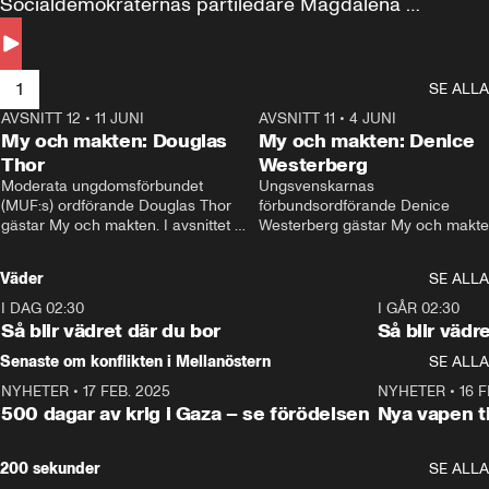
Socialdemokraternas partiledare Magdalena 
Andersson till svars.
1
SE ALLA
AVSNITT 12
•
11 JUNI
26:27
AVSNITT 11
•
4 JUNI
2
My och makten: Douglas
My och makten: Denice
Thor
Westerberg
Moderata ungdomsförbundet 
Ungsvenskarnas 
(MUF:s) ordförande Douglas Thor 
förbundsordförande Denice 
gästar My och makten. I avsnittet 
Westerberg gästar My och makten.
diskuteras tonårsutvisningarna och 
avsnittet diskuteras migrationsfrå
hur Moderaterna ska locka väljare till 
och hur SD ska locka kvinnliga 
Väder
SE ALLA
valet i höst. 
väljare. 
I DAG 02:30
1:06
I GÅR 02:30
Så blir vädret där du bor
Så blir vädr
Senaste om konflikten i Mellanöstern
SE ALLA
NYHETER
•
17 FEB. 2025
0:45
NYHETER
•
16 F
500 dagar av krig i Gaza – se förödelsen
Nya vapen ti
200 sekunder
SE ALLA