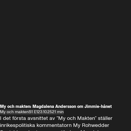
My och makten: Magdalena Andersson om Jimmie-hånet
My och makten
S1 E1
23.10.25
21 min
I det första avsnittet av ”My och Makten” ställer 
inrikespolitiska kommentatorn My Rohwedder 