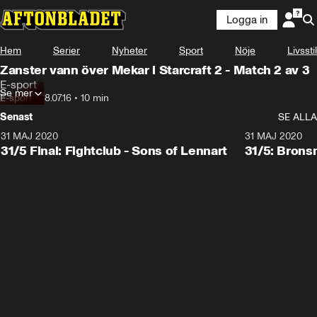
Logga in
Hem
Serier
Nyheter
Sport
Nöje
Livsstil
Zanster vann över Mekar i Starcraft 2 - Match 2 av 3
E-sport
Se mer
E-sport
•
18.07.16
•
10 min
Senast
SE ALLA
31 MAJ 2020
31 MAJ 2020
31/5 Final: Fightclub - Sons of Lennart
31/5: Brons