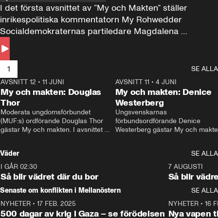
I det första avsnittet av ”My och Makten” ställer 
inrikespolitiska kommentatorn My Rohwedder 
Socialdemokraternas partiledare Magdalena 
Andersson till svars.
1
SE ALLA
AVSNITT 12
•
11 JUNI
26:27
AVSNITT 11
•
4 JUNI
2
My och makten: Douglas
My och makten: Denice
Thor
Westerberg
Moderata ungdomsförbundet 
Ungsvenskarnas 
(MUF:s) ordförande Douglas Thor 
förbundsordförande Denice 
gästar My och makten. I avsnittet 
Westerberg gästar My och makten.
diskuteras tonårsutvisningarna och 
avsnittet diskuteras migrationsfrå
hur Moderaterna ska locka väljare till 
och hur SD ska locka kvinnliga 
Väder
SE ALLA
valet i höst. 
väljare. 
I GÅR 02:30
1:06
7 AUGUSTI
Så blir vädret där du bor
Så blir vädr
Senaste om konflikten i Mellanöstern
SE ALLA
NYHETER
•
17 FEB. 2025
0:45
NYHETER
•
16 F
500 dagar av krig i Gaza – se förödelsen
Nya vapen ti