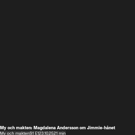
My och makten: Magdalena Andersson om Jimmie-hånet
My och makten
S1 E1
23.10.25
21 min