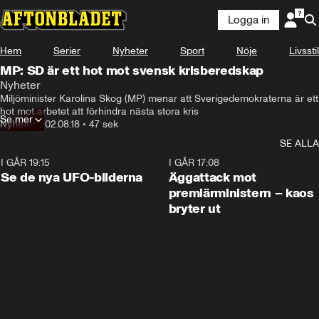
Logga in
Hem
Serier
Nyheter
Sport
Nöje
Livsstil
MP: SD är ett hot mot svensk krisberedskap
Nyheter
Miljöminister Karolina Skog (MP) menar att Sverigedemokraterna är ett 
hot mot arbetet att förhindra nästa stora kris
Se mer
Nyheter
•
02.08.18
•
47 sek
SE ALLA
I GÅR 19:15
0:36
I GÅR 17:08
Se de nya UFO-bilderna
Äggattack mot
premiärministern – kaos
bryter ut