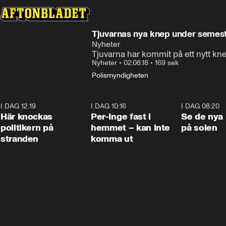
Tjuvarnas nya knep under semest
Nyheter
Tjuvarna har kommit på ett nytt kne
Nyheter
•
02.08.18
•
169 sek
Polismyndigheten
I DAG 12:19
0:45
I DAG 10:16
1:26
I DAG 08:20
Här knockas
Per-Inge fast i
Se de nya 
politikern på
hemmet – kan inte
på solen
stranden
komma ut