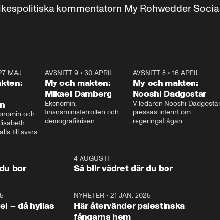
r inrikespolitiska kommentatorn My Rohwedder Soci
27 MAJ
3:51
AVSNITT 9
•
30 APRIL
24:00
AVSNITT 8
•
16 APRIL
25:1
kten:
My och makten:
My och makten:
Mikael Damberg
Nooshi Dadgostar
on
Ekonomin, 
V-ledaren Nooshi Dadgostar
finansministerrollen och 
pressas internt om 
onomin och 
demografikrisen. 
regeringsfrågan.

lisabeth 
Oppositionen ställs till svars 
I Aftonbladets 
ls till svars 
när Socialdemokraternas 
partiledarutfrågning ”My 
stern gästar 
Mikael Damberg gästar My 
och Makten” sätter hon ner 
My och Makten. 
och Makten. 
foten mot kritikerna:

1:06
4 AUGUSTI
1:0
– Vi ställer upp i val. Ska vi 
 du bor
Så blir vädret där du bor
vara med så sitter vi förstås 
25
1:22
NYHETER
•
21 JAN. 2025
0:5
ael – då hyllas
Här återvänder palestinska
fångarna hem