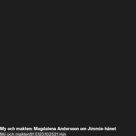
My och makten: Magdalena Andersson om Jimmie-hånet
My och makten
S1 E1
23.10.25
21 min