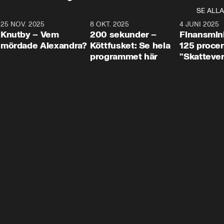
SE ALLA
3
25 NOV. 2025
31:05
8 OKT. 2025
4:29
4 JUNI 2025
Knutby – Vem
200 sekunder –
Finansmin
mördade Alexandra?
Köttfusket: Se hela
125 procent
programmet här
"Skattever
viktig uppg