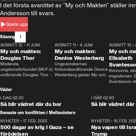
I det första avsnittet av ”My och Makten” ställe
Andersson till svars.
Spela upp
1
Säsong
AVSNITT 12
•
11 JUNI
26:27
AVSNITT 11
•
4 JUNI
23:40
AVSNITT 10
•
My och makten:
My och makten:
My och ma
Douglas Thor
Denice Westerberg
Elisabeth
Moderata 
Ungsvenskarnas 
Svantess
ungdomsförbundet (MUF:s) 
förbundsordförande Denice 
Kvinnorna, ek
ordförande Douglas Thor 
Westerberg gästar My och 
migrationen. E
gästar My och makten. I 
makten. I avsnittet 
Svantesson stäl
avsnittet diskuteras 
diskuteras migrationsfrågan 
när finansmini
Väder
tonårsutvisningarna och hur 
och hur SD ska locka 
Moderaterna ska locka 
kvinnliga väljare. 
I DAG 02:30
1:06
I GÅR 02:30
väljare till valet i höst. 
Så blir vädret där du bor
Så blir vädret där
Senaste om konflikten i Mellanöstern
NYHETER
•
17 FEB. 2025
0:45
NYHETER
•
16 FEB. 20
500 dagar av krig i Gaza – se
Nya vapen till Isr
förödelsen
Trump