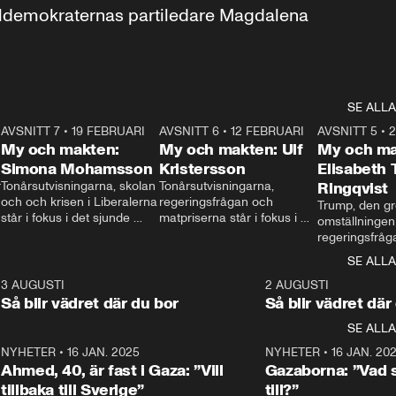
aldemokraternas partiledare Magdalena 
SE ALLA
7
AVSNITT 7
•
19 FEBRUARI
24:30
AVSNITT 6
•
12 FEBRUARI
27:30
AVSNITT 5
•
My och makten:
My och makten: Ulf
My och ma
Simona Mohamsson
Kristersson
Elisabeth
 
Tonårsutvisningarna, skolan 
Tonårsutvisningarna, 
Ringqvist
och och krisen i Liberalerna 
regeringsfrågan och 
Trump, den gr
står i fokus i det sjunde 
matpriserna står i fokus i 
omställningen
avsnittet av ”My och 
det sjätte avsnittet av ”My 
regeringsfråga
makten”. Se när 
och makten”. Se när 
centrum i det 
SE ALLA
Aftonbladets inrikespolitiska 
Aftonbladets inrikespolitiska 
avsnittet av ”
kommentator My 
kommentator My 
6
3 AUGUSTI
1:06
2 AUGUSTI
Makten”. Se nä
Rohwedder ställer 
Rohwedder ställer 
Så blir vädret där du bor
Så blir vädret där
Aftonbladets in
utbildnings- och 
statsminister Ulf Kristersson 
kommentator 
SE ALLA
integrationsminister Simona 
till svars.
Rohwedder stäl
Mohamsson till svars.
Centerpartiets
2
NYHETER
•
16 JAN. 2025
1:01
NYHETER
•
16 JAN. 20
Thand Ring till
Ahmed, 40, är fast i Gaza: ”Vill
Gazaborna: ”Vad s
tillbaka till Sverige”
till?”