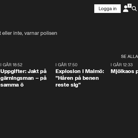
Logga in
eller inte, varnar polisen
SE ALLA
5
I GÅR 18:52
0:33
I GÅR 17:50
1:10
I GÅR 12:33
Uppgifter: Jakt på
Explosion i Malmö:
Mjölkaos p
gärningsman – på
”Håren på benen
samma ö
reste sig”