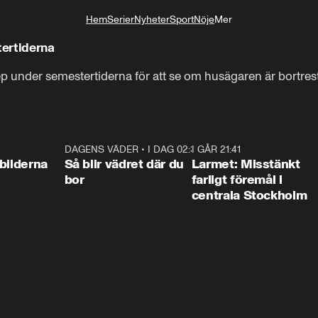
Hem
Serier
Nyheter
Sport
Nöje
Mer
Livsstil
ertiderna
p under semestertiderna för att se om husägaren är bortrest 
0:31
DAGENS VÄDER
•
I DAG 02:30
1:06
I GÅR 21:41
0:3
bilderna
Så blir vädret där du
Larmet: Misstänkt
bor
farligt föremål i
centrala Stockholm