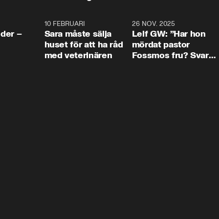
4:24
10 FEBRUARI
4:13
26 NOV. 2025
8:1
der –
Sara måste sälja
Leif GW: ”Har hon
huset för att ha råd
mördat pastor
med veterinären
Fossmos fru? Svar
nej.”