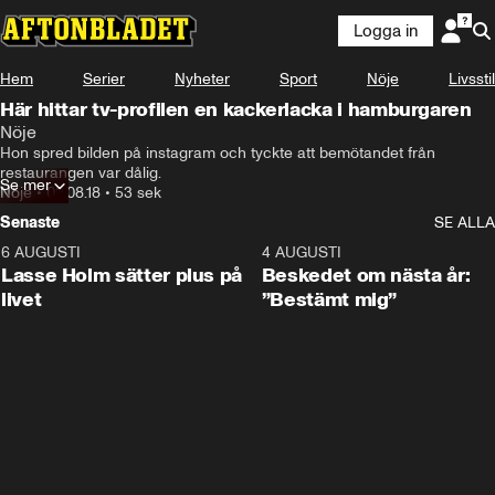
Logga in
Hem
Serier
Nyheter
Sport
Nöje
Livsstil
Här hittar tv-profilen en kackerlacka i hamburgaren
Nöje
Hon spred bilden på instagram och tyckte att bemötandet från 
restaurangen var dålig.
Se mer
Nöje
•
02.08.18
•
53 sek
Senaste
SE ALLA
6 AUGUSTI
1:04
4 AUGUSTI
Lasse Holm sätter plus på
Beskedet om nästa år:
livet
”Bestämt mig”