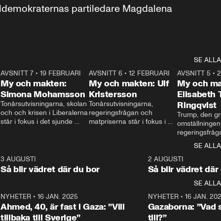
aldemokraternas partiledare Magdalena 
SE ALLA
7
AVSNITT 7
•
19 FEBRUARI
24:30
AVSNITT 6
•
12 FEBRUARI
27:30
AVSNITT 5
•
My och makten:
My och makten: Ulf
My och ma
Simona Mohamsson
Kristersson
Elisabeth
 
Tonårsutvisningarna, skolan 
Tonårsutvisningarna, 
Ringqvist
och och krisen i Liberalerna 
regeringsfrågan och 
Trump, den gr
står i fokus i det sjunde 
matpriserna står i fokus i 
omställningen
avsnittet av ”My och 
det sjätte avsnittet av ”My 
regeringsfråga
makten”. Se när 
och makten”. Se när 
centrum i det 
SE ALLA
Aftonbladets inrikespolitiska 
Aftonbladets inrikespolitiska 
avsnittet av ”
kommentator My 
kommentator My 
6
3 AUGUSTI
1:06
2 AUGUSTI
Makten”. Se nä
Rohwedder ställer 
Rohwedder ställer 
Så blir vädret där du bor
Så blir vädret där
Aftonbladets in
utbildnings- och 
statsminister Ulf Kristersson 
kommentator 
SE ALLA
integrationsminister Simona 
till svars.
Rohwedder stäl
Mohamsson till svars.
Centerpartiets
2
NYHETER
•
16 JAN. 2025
1:01
NYHETER
•
16 JAN. 20
Thand Ring till
Ahmed, 40, är fast i Gaza: ”Vill
Gazaborna: ”Vad s
tillbaka till Sverige”
till?”