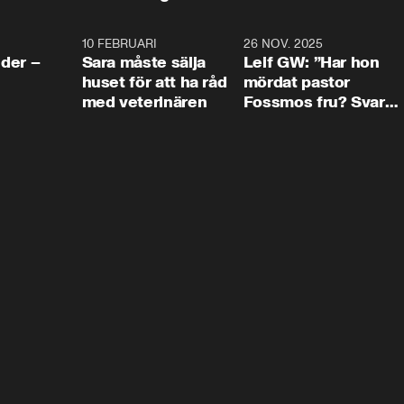
4:24
10 FEBRUARI
4:13
26 NOV. 2025
8:1
der –
Sara måste sälja
Leif GW: ”Har hon
huset för att ha råd
mördat pastor
med veterinären
Fossmos fru? Svar
nej.”