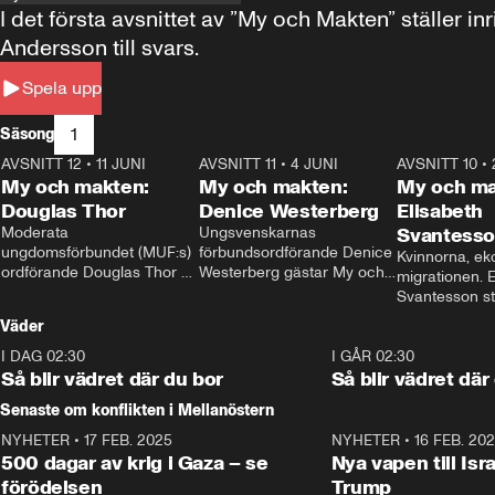
I det första avsnittet av ”My och Makten” ställe
Andersson till svars.
Spela upp
1
Säsong
AVSNITT 12
•
11 JUNI
26:27
AVSNITT 11
•
4 JUNI
23:40
AVSNITT 10
•
My och makten:
My och makten:
My och ma
Douglas Thor
Denice Westerberg
Elisabeth
Moderata 
Ungsvenskarnas 
Svantess
ungdomsförbundet (MUF:s) 
förbundsordförande Denice 
Kvinnorna, ek
ordförande Douglas Thor 
Westerberg gästar My och 
migrationen. E
gästar My och makten. I 
makten. I avsnittet 
Svantesson stäl
avsnittet diskuteras 
diskuteras migrationsfrågan 
när finansmini
Väder
tonårsutvisningarna och hur 
och hur SD ska locka 
Moderaterna ska locka 
kvinnliga väljare. 
I DAG 02:30
1:06
I GÅR 02:30
väljare till valet i höst. 
Så blir vädret där du bor
Så blir vädret där
Senaste om konflikten i Mellanöstern
NYHETER
•
17 FEB. 2025
0:45
NYHETER
•
16 FEB. 20
500 dagar av krig i Gaza – se
Nya vapen till Isr
förödelsen
Trump