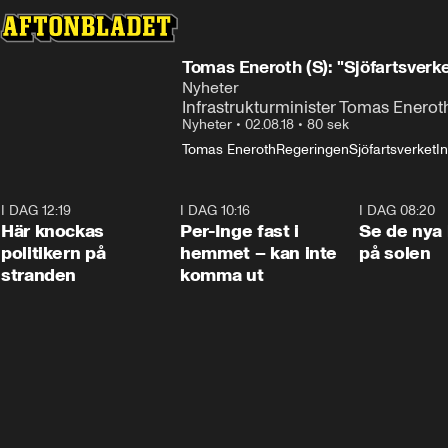
Tomas Eneroth (S): "Sjöfartsverk
Nyheter
Infrastrukturminister Tomas Enerot
Nyheter
•
02.08.18
•
80 sek
Tomas Eneroth
Regeringen
Sjöfartsverket
In
I DAG 12:19
0:45
I DAG 10:16
1:26
I DAG 08:20
Här knockas
Per-Inge fast i
Se de nya 
politikern på
hemmet – kan inte
på solen
stranden
komma ut