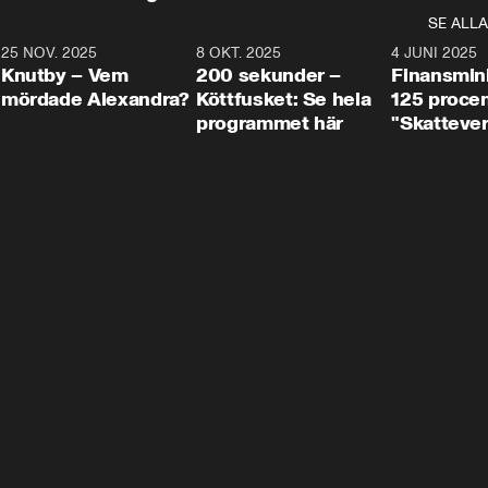
SE ALLA
3
25 NOV. 2025
31:05
8 OKT. 2025
4:29
4 JUNI 2025
Knutby – Vem
200 sekunder –
Finansmin
mördade Alexandra?
Köttfusket: Se hela
125 procent
programmet här
"Skattever
viktig uppg