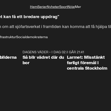
Hem
Serier
Nyheter
Sport
Nöje
Mer
Livsstil
et kan få ett bredare uppdrag"
h om att sjöfartsverket i framtiden kan komma att få hjälpa
frastruktur
Socialdemokraterna
0:31
DAGENS VÄDER
•
I DAG 02:30
1:06
I GÅR 21:41
0:3
bilderna
Så blir vädret där du
Larmet: Misstänkt
bor
farligt föremål i
centrala Stockholm