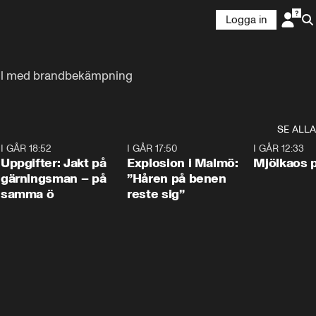
Logga in
 till med brandbekämpning
SE ALLA
5
I GÅR 18:52
0:33
I GÅR 17:50
1:10
I GÅR 12:33
Uppgifter: Jakt på
Explosion i Malmö:
Mjölkaos p
gärningsman – på
”Håren på benen
samma ö
reste sig”