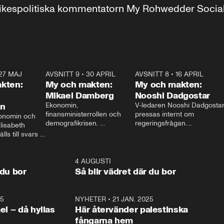
r inrikespolitiska kommentatorn My Rohwedder Soci
27 MAJ
3:51
AVSNITT 9
•
30 APRIL
24:00
AVSNITT 8
•
16 APRIL
25:1
kten:
My och makten:
My och makten:
Mikael Damberg
Nooshi Dadgostar
on
Ekonomin, 
V-ledaren Nooshi Dadgostar
finansministerrollen och 
pressas internt om 
onomin och 
demografikrisen. 
regeringsfrågan.

lisabeth 
Oppositionen ställs till svars 
I Aftonbladets 
ls till svars 
när Socialdemokraternas 
partiledarutfrågning ”My 
stern gästar 
Mikael Damberg gästar My 
och Makten” sätter hon ner 
My och Makten. 
och Makten. 
foten mot kritikerna:

1:06
4 AUGUSTI
1:0
– Vi ställer upp i val. Ska vi 
 du bor
Så blir vädret där du bor
vara med så sitter vi förstås 
25
1:22
NYHETER
•
21 JAN. 2025
0:5
ael – då hyllas
Här återvänder palestinska
fångarna hem