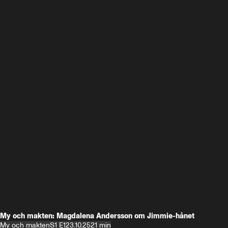
My och makten: Magdalena Andersson om Jimmie-hånet
My och makten
S1 E1
23.10.25
21 min