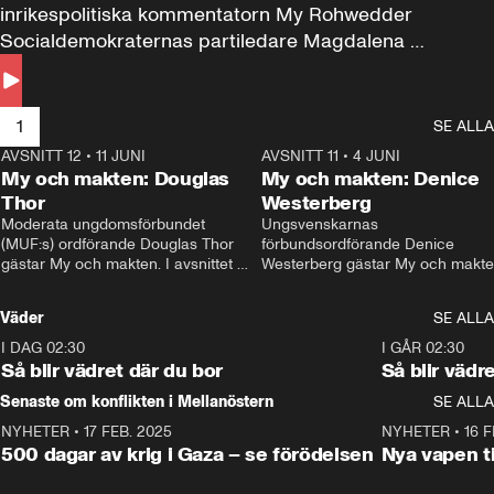
inrikespolitiska kommentatorn My Rohwedder 
Socialdemokraternas partiledare Magdalena 
Andersson till svars.
1
SE ALLA
AVSNITT 12
•
11 JUNI
26:27
AVSNITT 11
•
4 JUNI
2
My och makten: Douglas
My och makten: Denice
Thor
Westerberg
Moderata ungdomsförbundet 
Ungsvenskarnas 
(MUF:s) ordförande Douglas Thor 
förbundsordförande Denice 
gästar My och makten. I avsnittet 
Westerberg gästar My och makten.
diskuteras tonårsutvisningarna och 
avsnittet diskuteras migrationsfrå
hur Moderaterna ska locka väljare till 
och hur SD ska locka kvinnliga 
Väder
SE ALLA
valet i höst. 
väljare. 
I DAG 02:30
1:06
I GÅR 02:30
Så blir vädret där du bor
Så blir vädr
Senaste om konflikten i Mellanöstern
SE ALLA
NYHETER
•
17 FEB. 2025
0:45
NYHETER
•
16 F
500 dagar av krig i Gaza – se förödelsen
Nya vapen ti