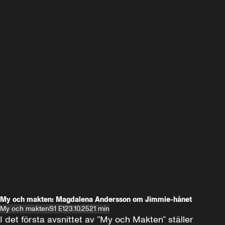
My och makten: Magdalena Andersson om Jimmie-hånet
My och makten
S1 E1
23.10.25
21 min
I det första avsnittet av ”My och Makten” ställer 