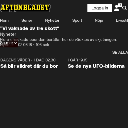
Logga in
Hem
Serier
Nyheter
Sport
Nöje
Livsstil
”Vi vaknade av tre skott"
Nyheter
Flera chockade boenden berättar hur de väcktes av skjutningen.
Se mer
Nyheter
•
02.08.18
•
106 sek
SE ALLA
DAGENS VÄDER
•
I DAG 02:30
1:06
I GÅR 19:15
Så blir vädret där du bor
Se de nya UFO-bilderna