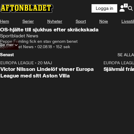
Logga in
Hem
Serier
Nyheter
Sport
Nöje
Livsstil
OS-hjälte till sjukhus efter skräckskada
Sportbladet News
Peppe Femling fick en stav genom benet
Se mer
Sportbladet News
•
02.08.18
•
152 sek
Senast
SE ALLA
EUROPA LEAGUE
•
20 MAJ
1:32
EUROPA LEAG
Victor Nilsson Lindelöf vinner Europa
Självmål frå
League med sitt Aston Villa