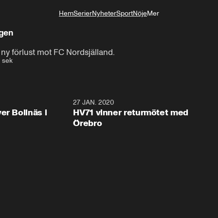
Hem
Serier
Nyheter
Sport
Nöje
Mer
Livsstil
igen
 ny förlust mot FC Nordsjälland.
 sek
2:28
27 JAN. 2020
er Bollnäs i
HV71 vinner returmötet med
Örebro