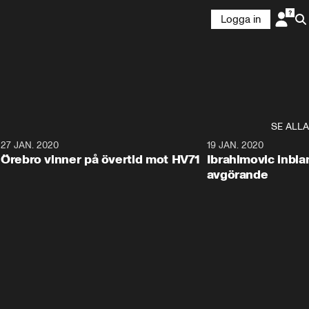
Logga in
SE ALLA
27 JAN. 2020
19 JAN. 2020
Örebro vinner på övertid mot HV71
Ibrahimovic inbla
avgörande