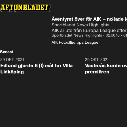
Äventyret över för AIK – nollade 
Sportbladet News Highlights
AIK är ute från Europa League efter
Sportbladet News Highlights
•
02.08.18
•
81
AIK Fotboll
Europa League
Senast
29 OKT. 2021
4:11
29 OKT. 2021
Edlund gjorde 8 (!) mål för Villa
Västerås körde öv
Lidköping
premiären