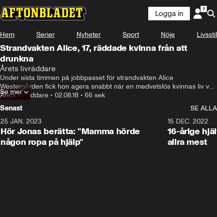
Logga in
Hem
Serier
Nyheter
Sport
Nöje
Livsstil
Strandvakten Alice, 17, räddade kvinna från att
drunkna
Årets livräddare
Under sista timmen på jobbpasset för strandvakten Alice 
Westergården fick hon agera snabbt när en medvetslös kvinnas liv var 
Se mer
i fara.
Årets livräddare
•
02.08.18
•
66 sek
Senast
SE ALLA
25 JAN. 2023
1:59
15 DEC. 2022
Hör Jonas berätta: "Mamma hörde
16-årige hjä
någon ropa på hjälp"
allra mest