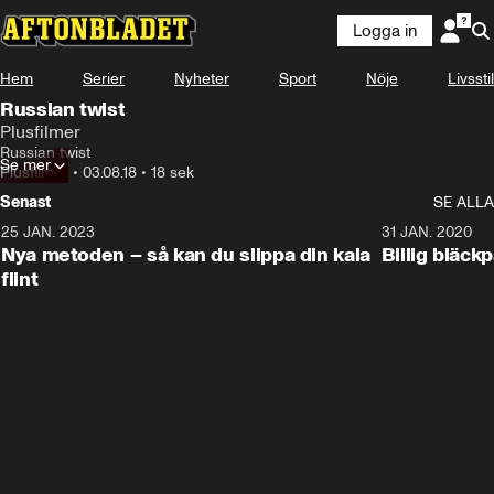
Logga in
Hem
Serier
Nyheter
Sport
Nöje
Livsstil
Russian twist
Plusfilmer
Russian twist
Se mer
Plusfilmer
•
03.08.18
•
18 sek
Senast
SE ALLA
25 JAN. 2023
1:05
31 JAN. 2020
Nya metoden – så kan du slippa din kala
Billig bläck
flint