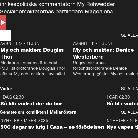
inrikespolitiska kommentatorn My Rohwedder 
Socialdemokraternas partiledare Magdalena 
Andersson till svars.
1
SE ALLA
AVSNITT 12
•
11 JUNI
26:27
AVSNITT 11
•
4 JUNI
2
My och makten: Douglas
My och makten: Denice
Thor
Westerberg
Moderata ungdomsförbundet 
Ungsvenskarnas 
(MUF:s) ordförande Douglas Thor 
förbundsordförande Denice 
gästar My och makten. I avsnittet 
Westerberg gästar My och makten.
diskuteras tonårsutvisningarna och 
avsnittet diskuteras migrationsfrå
hur Moderaterna ska locka väljare till 
och hur SD ska locka kvinnliga 
Väder
SE ALLA
valet i höst. 
väljare. 
I DAG 02:30
1:06
I GÅR 02:30
Så blir vädret där du bor
Så blir vädr
Senaste om konflikten i Mellanöstern
SE ALLA
NYHETER
•
17 FEB. 2025
0:45
NYHETER
•
16 F
500 dagar av krig i Gaza – se förödelsen
Nya vapen ti