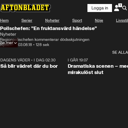
Logga in
Hem
Serier
Nyheter
Sport
Nöje
Livsstil
Polischefen: ”En fruktansvärd händelse”
Nyheter
Regionpolischefen kommenterar dödsskjutningen
Se mer
Nyheter
•
03.08.18
•
128 sek
SE ALLA
DAGENS VÄDER
•
I DAG 02:30
1:06
I GÅR 19:07
Så blir vädret där du bor
Dramatiska scenen – me
mirakulöst slut