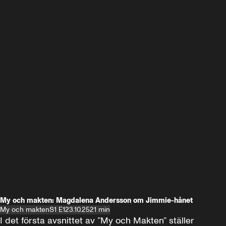
My och makten: Magdalena Andersson om Jimmie-hånet
My och makten
S1 E1
23.10.25
21 min
I det första avsnittet av ”My och Makten” ställer 