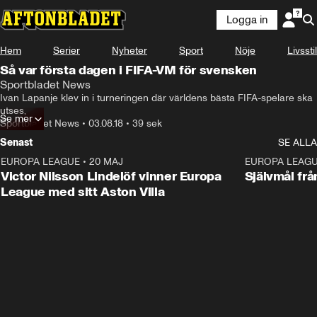
Logga in
Hem
Serier
Nyheter
Sport
Nöje
Livsstil
Så var första dagen i FIFA-VM för svensken
Sportbladet News
Ivan Lapanje klev in i turneringen där världens bästa FIFA-spelare ska 
utses,
Se mer
Sportbladet News
•
03.08.18
•
39 sek
Senast
SE ALLA
EUROPA LEAGUE
•
20 MAJ
1:32
EUROPA LEAG
Victor Nilsson Lindelöf vinner Europa
Självmål frå
League med sitt Aston Villa