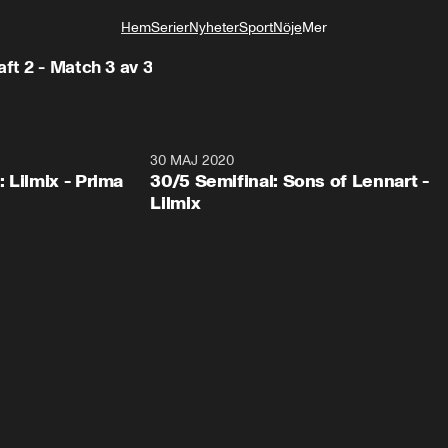
Hem
Serier
Nyheter
Sport
Nöje
Mer
Livsstil
ft 2 - Match 3 av 3
30 MAJ 2020
 Lilmix - Prima
30/5 Semifinal: Sons of Lennart -
Lilmix