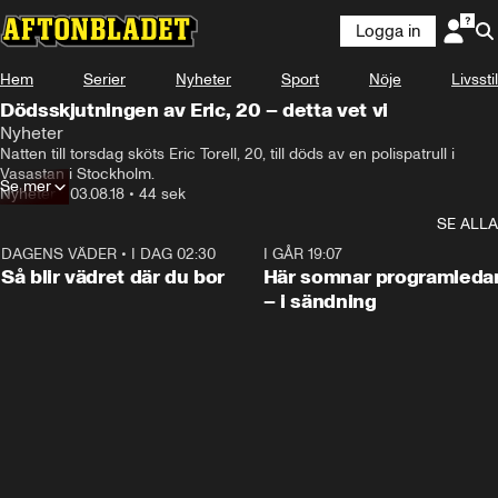
Logga in
Hem
Serier
Nyheter
Sport
Nöje
Livsstil
Dödsskjutningen av Eric, 20 – detta vet vi
Nyheter
Natten till torsdag sköts Eric Torell, 20, till döds av en polispatrull i 
Vasastan i Stockholm.
Se mer
Nyheter
•
03.08.18
•
44 sek
SE ALLA
DAGENS VÄDER
•
I DAG 02:30
1:06
I GÅR 19:07
Så blir vädret där du bor
Här somnar programleda
– i sändning