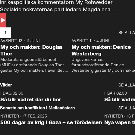
inrikespolitiska kommentatorn My Rohwedder 
Socialdemokraternas partiledare Magdalena 
Andersson till svars.
1
SE ALLA
AVSNITT 12
•
11 JUNI
26:27
AVSNITT 11
•
4 JUNI
2
My och makten: Douglas
My och makten: Denice
Thor
Westerberg
Moderata ungdomsförbundet 
Ungsvenskarnas 
(MUF:s) ordförande Douglas Thor 
förbundsordförande Denice 
gästar My och makten. I avsnittet 
Westerberg gästar My och makten.
diskuteras tonårsutvisningarna och 
avsnittet diskuteras migrationsfrå
hur Moderaterna ska locka väljare till 
och hur SD ska locka kvinnliga 
Väder
SE ALLA
valet i höst. 
väljare. 
I DAG 02:30
1:06
I GÅR 02:30
Så blir vädret där du bor
Så blir vädr
Senaste om konflikten i Mellanöstern
SE ALLA
NYHETER
•
17 FEB. 2025
0:45
NYHETER
•
16 F
500 dagar av krig i Gaza – se förödelsen
Nya vapen ti