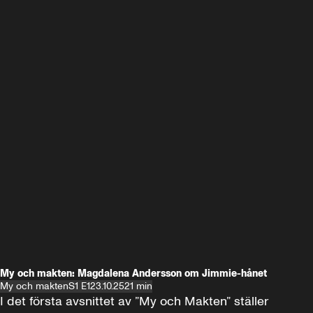
My och makten: Magdalena Andersson om Jimmie-hånet
My och makten
S1 E1
23.10.25
21 min
I det första avsnittet av ”My och Makten” ställer 