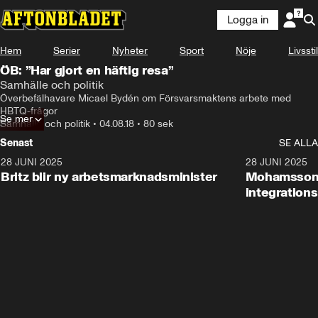
Logga in
Hem
Serier
Nyheter
Sport
Nöje
Livsstil
ÖB: ”Har gjort en häftig resa”
Samhälle och politik
Överbefälhavare Micael Bydén om Försvarsmaktens arbete med 
HBTQ-frågor
Se mer
Samhälle och politik
•
04.08.18
•
80 sek
Senast
SE ALLA
28 JUNI 2025
1:48
28 JUNI 2025
Britz blir ny arbetsmarknadsminister
Mohamsson b
integration