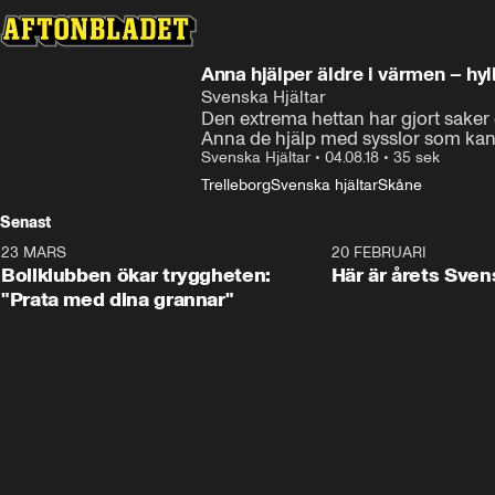
Anna hjälper äldre i värmen – hyl
Svenska Hjältar
Den extrema hettan har gjort saker o
Anna de hjälp med sysslor som kan 
Svenska Hjältar
•
04.08.18
•
35 sek
Trelleborg
Svenska hjältar
Skåne
Senast
23 MARS
1:27
20 FEBRUARI
Bollklubben ökar tryggheten:
Här är årets Sven
"Prata med dina grannar"