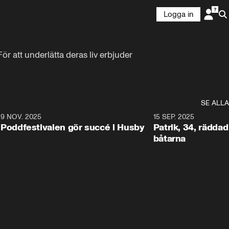
Logga in
r att underlätta deras liv erbjuder 
SE ALLA
6
9 NOV. 2025
0:29
15 SEP. 2025
Poddfestivalen gör succé i Husby
Patrik, 34, räddad 
båtarna