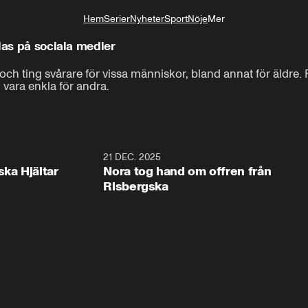
Hem
Serier
Nyheter
Sport
Nöje
Mer
Livsstil
las på sociala medier
ch ting svårare för vissa människor, bland annat för äldre. Fö
vara enkla för andra.
1:00
21 DEC. 2025
1:1
ska Hjältar
Nora tog hand om offren från
Risbergska