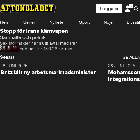
Logga in
Hem
Serier
Nyheter
Sport
Nöje
Livsstil
Stopp för Irans kärnvapen
Samhälle och politik
Sex stormakter har slutit avtal med Iran
Se mer
Samhälle och politik
•
18.07.16
•
5 min
Senast
SE ALLA
28 JUNI 2025
1:48
28 JUNI 2025
Britz blir ny arbetsmarknadsminister
Mohamsson b
integration