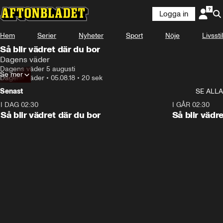
Logga in
Hem
Serier
Nyheter
Sport
Nöje
Livsstil
Så blir vädret där du bor
Dagens väder
Dagens väder 5 augusti
Se mer
Dagens väder
•
05.08.18
•
20 sek
Senast
SE ALLA
I DAG 02:30
1:06
I GÅR 02:30
Så blir vädret där du bor
Så blir vädr