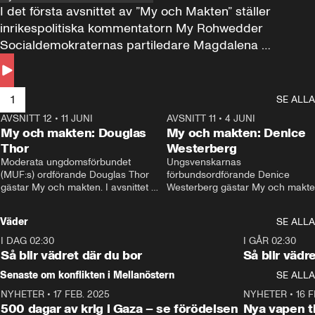
I det första avsnittet av ”My och Makten” ställer 
inrikespolitiska kommentatorn My Rohwedder 
Socialdemokraternas partiledare Magdalena 
Andersson till svars.
1
SE ALLA
AVSNITT 12
•
11 JUNI
26:27
AVSNITT 11
•
4 JUNI
2
My och makten: Douglas
My och makten: Denice
Thor
Westerberg
Moderata ungdomsförbundet 
Ungsvenskarnas 
(MUF:s) ordförande Douglas Thor 
förbundsordförande Denice 
gästar My och makten. I avsnittet 
Westerberg gästar My och makten.
diskuteras tonårsutvisningarna och 
avsnittet diskuteras migrationsfrå
hur Moderaterna ska locka väljare till 
och hur SD ska locka kvinnliga 
Väder
SE ALLA
valet i höst. 
väljare. 
I DAG 02:30
1:06
I GÅR 02:30
Så blir vädret där du bor
Så blir vädr
Senaste om konflikten i Mellanöstern
SE ALLA
NYHETER
•
17 FEB. 2025
0:45
NYHETER
•
16 F
500 dagar av krig i Gaza – se förödelsen
Nya vapen ti