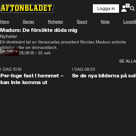
Logga in
Hem
Serier
Nyheter
Sport
Nöje
Livsstil
Maduro: De försökte döda mig
Nyheter
Ett direktsänt tal av Venezuelas president Nicolas Maduro avbröts 
plötsligt efter en drönarattack.
Se mer
Nyheter
•
05.08.18
•
35 sek
SE ALLA
I DAG 10:16
1:26
I DAG 08:20
Per-Inge fast i hemmet –
Se de nya bilderna på so
kan inte komma ut