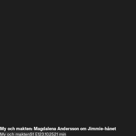
My och makten: Magdalena Andersson om Jimmie-hånet
My och makten
S1 E1
23.10.25
21 min