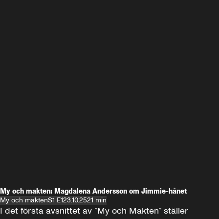
My och makten: Magdalena Andersson om Jimmie-hånet
My och makten
S1 E1
23.10.25
21 min
I det första avsnittet av ”My och Makten” ställer 