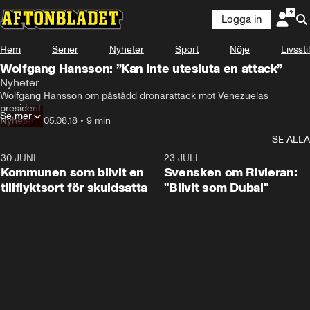
Logga in
Hem
Serier
Nyheter
Sport
Nöje
Livsstil
Wolfgang Hansson: ”Kan inte utesluta en attack”
Nyheter
Wolfgang Hansson om påstådd drönarattack mot Venezuelas 
president
Se mer
Nyheter
•
05.08.18
•
9 min
SE ALLA
30 JUNI
1:24
23 JULI
Kommunen som blivit en
Svensken om Rivieran:
tillflyktsort för skuldsatta
"Blivit som Dubai"