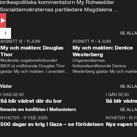
inrikespolitiska kommentatorn My Rohwedder 
Socialdemokraternas partiledare Magdalena 
Andersson till svars.
1
SE ALLA
AVSNITT 12
•
11 JUNI
26:27
AVSNITT 11
•
4 JUNI
2
My och makten: Douglas
My och makten: Denice
Thor
Westerberg
Moderata ungdomsförbundet 
Ungsvenskarnas 
(MUF:s) ordförande Douglas Thor 
förbundsordförande Denice 
gästar My och makten. I avsnittet 
Westerberg gästar My och makten.
diskuteras tonårsutvisningarna och 
avsnittet diskuteras migrationsfrå
hur Moderaterna ska locka väljare till 
och hur SD ska locka kvinnliga 
Väder
SE ALLA
valet i höst. 
väljare. 
I DAG 02:30
1:06
I GÅR 02:30
Så blir vädret där du bor
Så blir vädr
Senaste om konflikten i Mellanöstern
SE ALLA
NYHETER
•
17 FEB. 2025
0:45
NYHETER
•
16 F
500 dagar av krig i Gaza – se förödelsen
Nya vapen ti