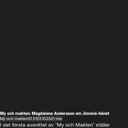
My och makten: Magdalena Andersson om Jimmie-hånet
My och makten
S1 E1
23.10.25
21 min
I det första avsnittet av ”My och Makten” ställer 