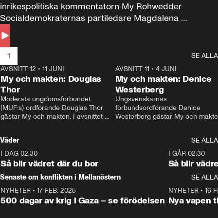
inrikespolitiska kommentatorn My Rohwedder 
Socialdemokraternas partiledare Magdalena 
Andersson till svars.
1
SE ALLA
AVSNITT 12
•
11 JUNI
26:27
AVSNITT 11
•
4 JUNI
2
My och makten: Douglas
My och makten: Denice
Thor
Westerberg
Moderata ungdomsförbundet 
Ungsvenskarnas 
(MUF:s) ordförande Douglas Thor 
förbundsordförande Denice 
gästar My och makten. I avsnittet 
Westerberg gästar My och makten.
diskuteras tonårsutvisningarna och 
avsnittet diskuteras migrationsfrå
hur Moderaterna ska locka väljare till 
och hur SD ska locka kvinnliga 
Väder
SE ALLA
valet i höst. 
väljare. 
I DAG 02:30
1:06
I GÅR 02:30
Så blir vädret där du bor
Så blir vädr
Senaste om konflikten i Mellanöstern
SE ALLA
NYHETER
•
17 FEB. 2025
0:45
NYHETER
•
16 F
500 dagar av krig i Gaza – se förödelsen
Nya vapen ti