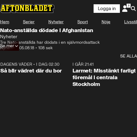
Logga in
Hem
Serier
Nyheter
Sport
Nöje
Livsstil
Nato-anställda dödade i Afghanistan
Nyheter
Tre Nato-anställda har dödats i en självmordsattack
Se mer
Nyheter
•
05.08.18
•
108 sek
SE ALLA
DAGENS VÄDER
•
I DAG 02:30
1:06
I GÅR 21:41
Så blir vädret där du bor
Larmet: Misstänkt farligt
föremål i centrala
Stockholm